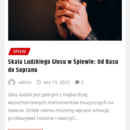
ŚPIEW
Skala Ludzkiego Głosu w Śpiewie: Od Basu
do Sopranu
admin
wrz 13, 2023
0
Głos ludzki jest jednym z najbardziej
wszechstronnych instrumentów muzycznych na
świecie. Dzięki niemu możemy wyrazić emocje,
przekazywać historie i tworzyć…