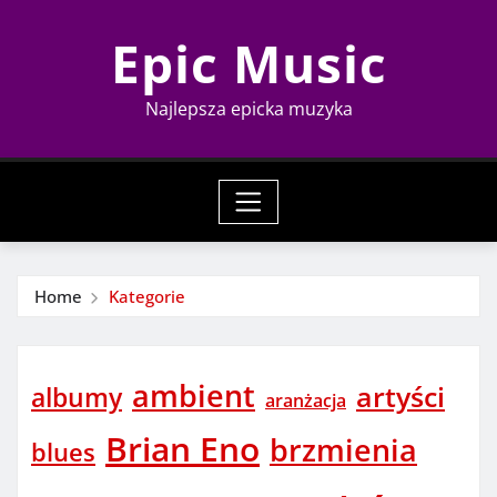
Skip
Epic Music
to
content
Najlepsza epicka muzyka
Home
Kategorie
ambient
artyści
albumy
aranżacja
Brian Eno
brzmienia
blues