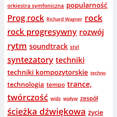
popularność
orkiestra symfoniczna
rock
Prog rock
Richard Wagner
rock progresywny
rozwój
rytm
soundtrack
styl
syntezatory
techniki
techniki kompozytorskie
techno
trance,
technologia
tempo
twórczość
zespół
widz
wpływ
ścieżka dźwiękowa
życie