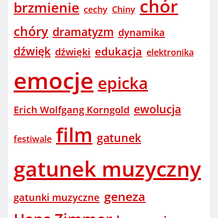
chór
brzmienie
cechy
Chiny
chóry
dramatyzm
dynamika
dźwięk
edukacja
dźwięki
elektronika
emocje
epicka
ewolucja
Erich Wolfgang Korngold
film
gatunek
festiwale
gatunek muzyczny
geneza
gatunki muzyczne