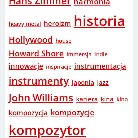
Hans Zimmer
harmonia
historia
heroizm
heavy metal
Hollywood
house
Howard Shore
immersja
Indie
innowacje
instrumentacja
inspiracje
instrumenty
Japonia
jazz
John Williams
kariera
kina
kino
kompozycje
kompozycja
kompozytor