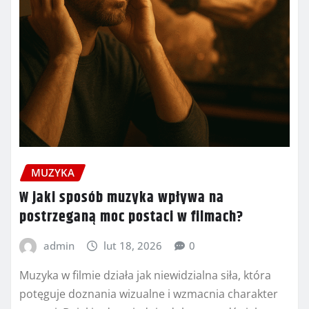
MUZYKA
W jaki sposób muzyka wpływa na
postrzeganą moc postaci w filmach?
admin
lut 18, 2026
0
Muzyka w filmie działa jak niewidzialna siła, która
potęguje doznania wizualne i wzmacnia charakter