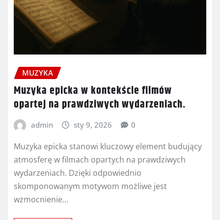
MUZYKA
Muzyka epicka w kontekście filmów
opartej na prawdziwych wydarzeniach.
admin
sty 9, 2026
0
Muzyka epicka stanowi kluczowy element budujący
atmosferę w filmach opartych na prawdziwych
wydarzeniach. Dzięki odpowiednio
skomponowanym motywom możliwe jest
wzmocnienie…