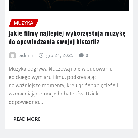
MUZYKA
Jakie filmy najlepiej wykorzystują muzykę
do opowiedzenia swojej historii?
admin
gru 24, 2025
0
Muzyka odgrywa kluczową rolę w budowaniu
epickiego wymiaru filmu, podkreślając
najważniejsze momenty, kreując **napięcie** i
wzmacniając emocje bohaterów. Dzięki
odpowiednio…
READ MORE