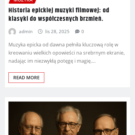
Historia epickiej muzyki filmowej: od
klasyki do współczesnych brzmień.
admin
lis 28, 2025
0
Muzyka epicka od dawna pełniła kluczową rolę w
kreowaniu wielkich opowieści na srebrnym ekranie,
nadając im niezwykłą potęgę i magię.…
READ MORE