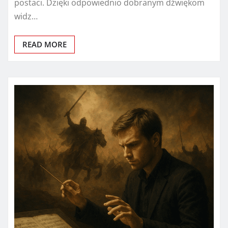
postaci. Dzięki odpowiednio dobranym dźwiękom
widz…
READ MORE