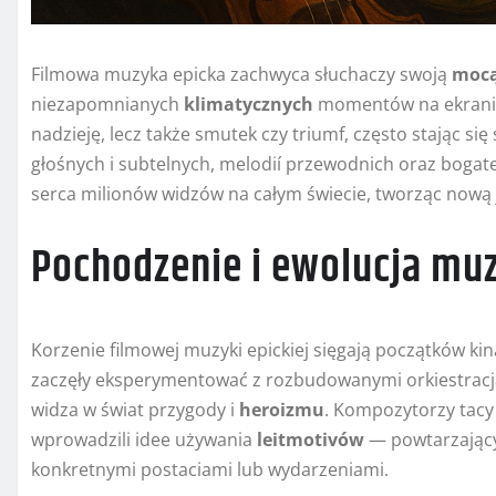
Filmowa muzyka epicka zachwyca słuchaczy swoją
moc
niezapomnianych
klimatycznych
momentów na ekranie.
nadzieję, lecz także smutek czy triumf, często stając si
głośnych i subtelnych, melodií przewodnich oraz bogat
serca milionów widzów na całym świecie, tworząc nową 
Pochodzenie i ewolucja muzy
Korzenie filmowej muzyki epickiej sięgają początków kin
zaczęły eksperymentować z rozbudowanymi orkiestracja
widza w świat przygody i
heroizmu
. Kompozytorzy tacy
wprowadzili idee używania
leitmotivów
— powtarzający
konkretnymi postaciami lub wydarzeniami.