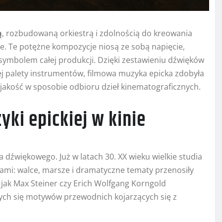
ą
, rozbudowaną orkiestrą i zdolnością do kreowania
 Te potężne kompozycje niosą ze sobą napięcie,
ę symbolem całej produkcji. Dzięki zestawieniu dźwięków
ej palety instrumentów, filmowa muzyka epicka zdobyła
jakość w sposobie odbioru dzieł kinematograficznych.
ki epickiej w kinie
a dźwiękowego. Już w latach 30. XX wieku wielkie studia
mi: walce, marsze i dramatyczne tematy przenosiły
 jak Max Steiner czy Erich Wolfgang Korngold
ch się motywów przewodnich kojarzących się z