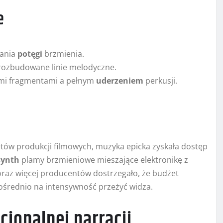
e
wania
potęgi
brzmienia.
 rozbudowane linie melodyczne.
hymi fragmentami a pełnym
uderzeniem
perkusji.
tów produkcji filmowych, muzyka epicka zyskała dostęp
synth
plamy brzmieniowe mieszające elektronikę z
oraz więcej producentów dostrzegało, że budżet
ośrednio na intensywność przeżyć widza.
cjonalnej narracji