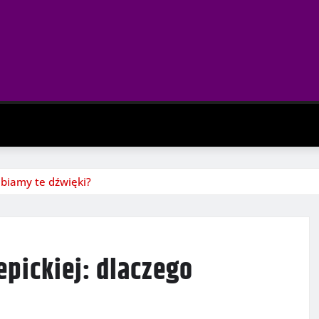
lbiamy te dźwięki?
pickiej: dlaczego