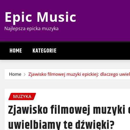
Skip
Epic Music
to
content
Najlepsza epicka muzyka
HOME
KATEGORIE
Home
Zjawisko filmowej muzyki epickiej: dlaczego uwie
MUZYKA
Zjawisko filmowej muzyki e
uwielbiamy te dźwięki?