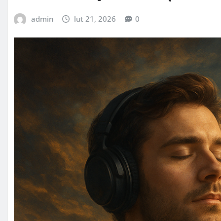
admin
lut 21, 2026
0