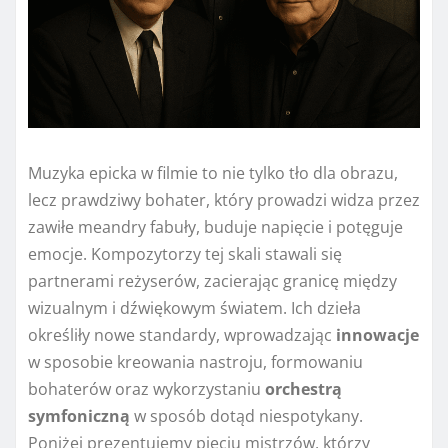
Muzyka epicka w filmie to nie tylko tło dla obrazu,
lecz prawdziwy bohater, który prowadzi widza przez
zawiłe meandry fabuły, buduje napięcie i potęguje
emocje. Kompozytorzy tej skali stawali się
partnerami reżyserów, zacierając granicę między
wizualnym i dźwiękowym światem. Ich dzieła
określiły nowe standardy, wprowadzając
innowacje
w sposobie kreowania nastroju, formowaniu
bohaterów oraz wykorzystaniu
orchestrą
symfoniczną
w sposób dotąd niespotykany.
Poniżej prezentujemy pięciu mistrzów, którzy