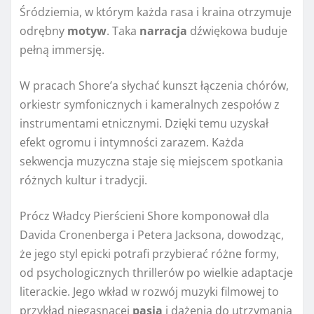
Śródziemia, w którym każda rasa i kraina otrzymuje
odrębny
motyw
. Taka
narracja
dźwiękowa buduje
pełną immersję.
W pracach Shore’a słychać kunszt łączenia chórów,
orkiestr symfonicznych i kameralnych zespołów z
instrumentami etnicznymi. Dzięki temu uzyskał
efekt ogromu i intymności zarazem. Każda
sekwencja muzyczna staje się miejscem spotkania
różnych kultur i tradycji.
Prócz Władcy Pierścieni Shore komponował dla
Davida Cronenberga i Petera Jacksona, dowodząc,
że jego styl epicki potrafi przybierać różne formy,
od psychologicznych thrillerów po wielkie adaptacje
literackie. Jego wkład w rozwój muzyki filmowej to
przykład niegasnącej
pasja
i dążenia do utrzymania