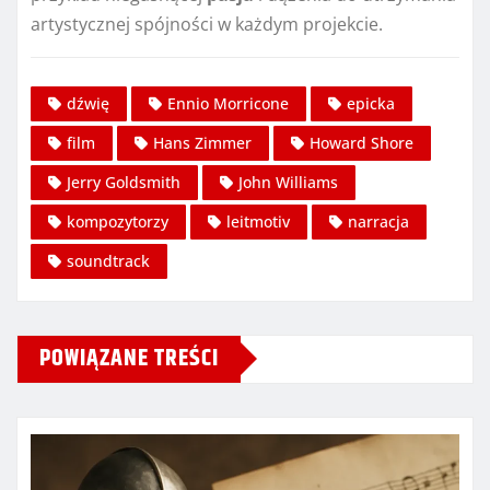
artystycznej spójności w każdym projekcie.
dźwię
Ennio Morricone
epicka
film
Hans Zimmer
Howard Shore
Jerry Goldsmith
John Williams
kompozytorzy
leitmotiv
narracja
soundtrack
POWIĄZANE TREŚCI