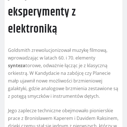
eksperymenty z
elektroniką
Goldsmith zrewolucjonizował muzykę filmową,
wprowadzając w latach 60. i 70. elementy
synteza
torowe, odważnie łącząc je z klasyczną
orkiestrą. W Kandydacie na zabójcę czy Planecie
małp ujawnił nowe możliwości brzmieniowej
galaktyki, gdzie analogowe brzmienia zestawione są
z potęgą smyczków i instrumentów dętych.
Jego zaplecze techniczne obejmowało pionierskie
prace z Bronisławem Kaperem i Davidem Raksinem,
dzięki czemu stał się jednym z pierwszych, którzy w