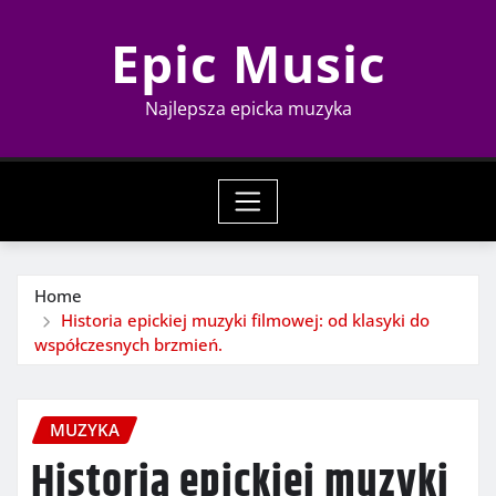
Skip
Epic Music
to
content
Najlepsza epicka muzyka
Home
Historia epickiej muzyki filmowej: od klasyki do
współczesnych brzmień.
MUZYKA
Historia epickiej muzyki