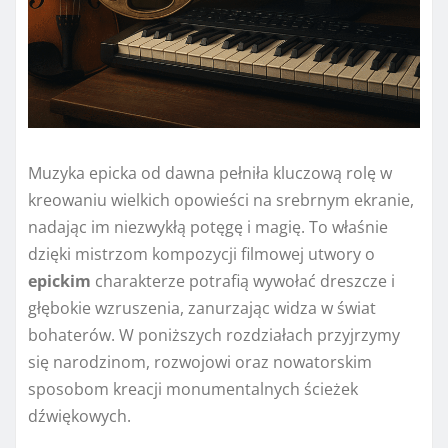
Muzyka epicka od dawna pełniła kluczową rolę w
kreowaniu wielkich opowieści na srebrnym ekranie,
nadając im niezwykłą potęgę i magię. To właśnie
dzięki mistrzom kompozycji filmowej utwory o
epickim
charakterze potrafią wywołać dreszcze i
głębokie wzruszenia, zanurzając widza w świat
bohaterów. W poniższych rozdziałach przyjrzymy
się narodzinom, rozwojowi oraz nowatorskim
sposobom kreacji monumentalnych ścieżek
dźwiękowych.