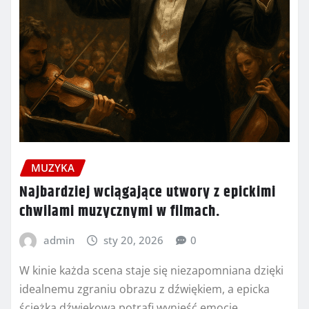
MUZYKA
Najbardziej wciągające utwory z epickimi
chwilami muzycznymi w filmach.
admin
sty 20, 2026
0
W kinie każda scena staje się niezapomniana dzięki
idealnemu zgraniu obrazu z dźwiękiem, a epicka
ścieżka dźwiękowa potrafi wynieść emocje…