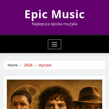
Skip
Epic Music
to
content
Najlepsza epicka muzyka
Home
2026
styczeń