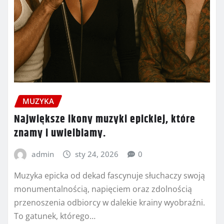
MUZYKA
Największe ikony muzyki epickiej, które
znamy i uwielbiamy.
admin
sty 24, 2026
0
Muzyka epicka od dekad fascynuje słuchaczy swoją
monumentalnością, napięciem oraz zdolnością
przenoszenia odbiorcy w dalekie krainy wyobraźni.
To gatunek, którego…