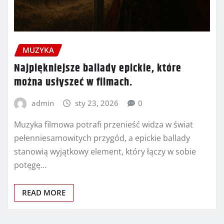
MUZYKA
Najpiękniejsze ballady epickie, które
można usłyszeć w filmach.
admin
sty 23, 2026
0
Muzyka filmowa potrafi przenieść widza w świat
pełenniesamowitych przygód, a epickie ballady
stanowią wyjątkowy element, który łączy w sobie
potęgę…
READ MORE