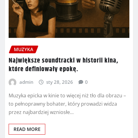
MUZYKA
Największe soundtracki w historii kina,
które definiowały epokę.
admin
sty 28, 2026
0
Muzyka epicka w kinie to więcej niż tło dla obrazu –
to pełnoprawny bohater, który prowadzi widza
przez najbardziej wzniosłe…
READ MORE