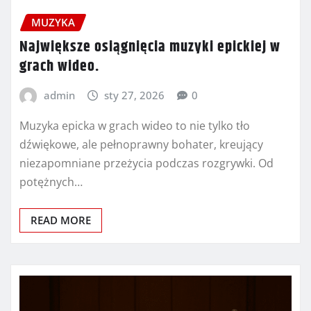
MUZYKA
Największe osiągnięcia muzyki epickiej w
grach wideo.
admin
sty 27, 2026
0
Muzyka epicka w grach wideo to nie tylko tło
dźwiękowe, ale pełnoprawny bohater, kreujący
niezapomniane przeżycia podczas rozgrywki. Od
potężnych…
READ MORE