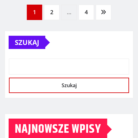
Stronicowanie
1
2
…
4
wpisów
SZUKAJ
Szukaj
NAJNOWSZE WPISY