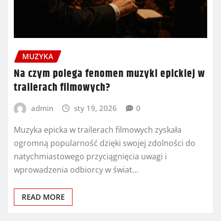
MUZYKA
Na czym polega fenomen muzyki epickiej w
trailerach filmowych?
admin
sty 19, 2026
0
Muzyka epicka w trailerach filmowych zyskała
ogromną popularność dzięki swojej zdolności do
natychmiastowego przyciągnięcia uwagi i
wprowadzenia odbiorcy w świat…
READ MORE