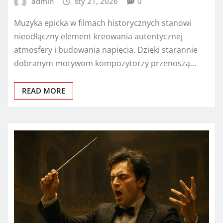
admin
sty 21, 2026
0
Muzyka epicka w filmach historycznych stanowi
nieodłączny element kreowania autentycznej
atmosfery i budowania napięcia. Dzięki starannie
dobranym motywom kompozytorzy przenoszą…
READ MORE