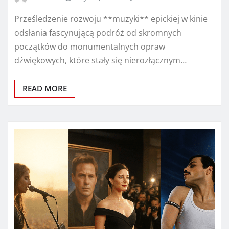
Prześledzenie rozwoju **muzyki** epickiej w kinie
odsłania fascynującą podróż od skromnych
początków do monumentalnych opraw
dźwiękowych, które stały się nierozłącznym…
READ MORE