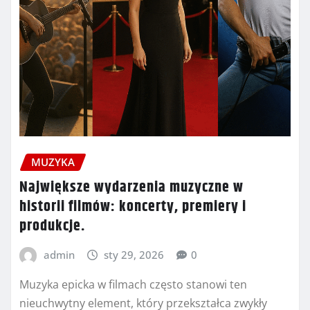
MUZYKA
Największe wydarzenia muzyczne w
historii filmów: koncerty, premiery i
produkcje.
admin
sty 29, 2026
0
Muzyka epicka w filmach często stanowi ten
nieuchwytny element, który przekształca zwykły