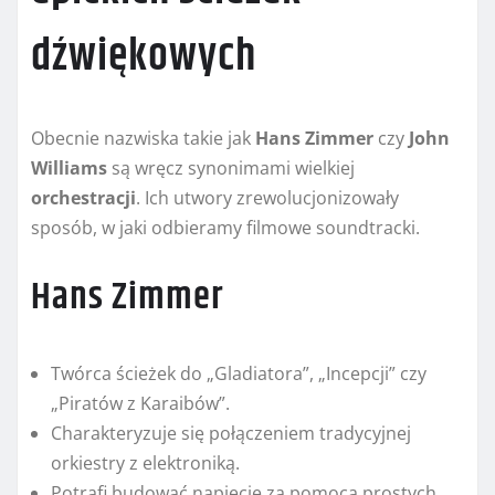
dźwiękowych
Obecnie nazwiska takie jak
Hans Zimmer
czy
John
Williams
są wręcz synonimami wielkiej
orchestracji
. Ich utwory zrewolucjonizowały
sposób, w jaki odbieramy filmowe soundtracki.
Hans Zimmer
Twórca ścieżek do „Gladiatora”, „Incepcji” czy
„Piratów z Karaibów”.
Charakteryzuje się połączeniem tradycyjnej
orkiestry z elektroniką.
Potrafi budować napięcie za pomocą prostych