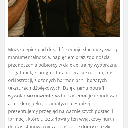
Muzyka epicka od dekad fascynuje słuchaczy swoją
monumentalnością, napięciem oraz zdolnością
przenoszenia odbiorcy w dalekie krainy wyobraźni.
To gatunek, którego istota opiera się na potężnej
orkiestracji, złożonych harmoniach i bogatych
teksturach dźwiękowych. Dzięki temu potrafi
wywołać
wzruszenie
, wzbudzić
emocje
i zbudować
atmosferę pełną dramatyzmu. Poniżej
prezentujemy przegląd najważniejszych postaci i
formacji, które ukształtowały ten wyjątkowy nurt i
do dziś stanowią niezaprzeczalne
ikony
muzyki