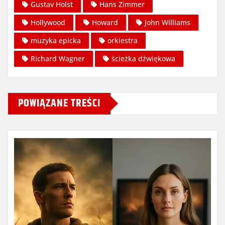
Gustav Holst
Hans Zimmer
Hollywood
Howard
John Williams
muzyka epicka
orkiestra
Richard Wagner
ścieżka dźwiękowa
POWIĄZANE TREŚCI