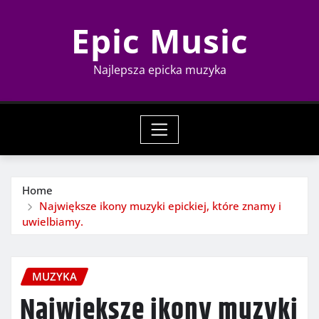
Skip
Epic Music
to
content
Najlepsza epicka muzyka
Home
Największe ikony muzyki epickiej, które znamy i
uwielbiamy.
MUZYKA
Największe ikony muzyki