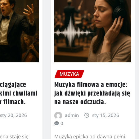
MUZYKA
wciągające
Muzyka filmowa a emocje:
kimi chwilami
jak dźwięki przekładają się
 filmach.
na nasze odczucia.
sty 20, 2026
admin
sty 15, 2026
0
ena staje się
Muzyka epicka od dawna pełni