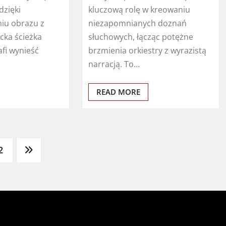
dzięki
kluczową rolę w kreowaniu
iu obrazu z
niezapomnianych doznań
cka ścieżka
słuchowych, łącząc potężne
fi wynieść
brzmienia orkiestry z wyrazistą
narracją. To…
READ MORE
2