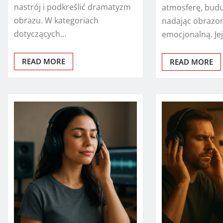
nastrój i podkreślić dramatyzm
atmosferę, buduj
obrazu. W kategoriach
nadając obrazo
dotyczących…
emocjonalną. Je
READ MORE
READ MORE