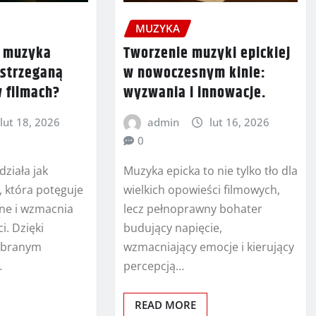
MUZYKA
b muzyka
Tworzenie muzyki epickiej
strzeganą
w nowoczesnym kinie:
w filmach?
wyzwania i innowacje.
lut 18, 2026
admin
lut 16, 2026
0
działa jak
Muzyka epicka to nie tylko tło dla
a, która potęguje
wielkich opowieści filmowych,
ne i wzmacnia
lecz pełnoprawny bohater
i. Dzięki
budujący napięcie,
obranym
wzmacniający emocje i kierujący
…
percepcją…
READ MORE