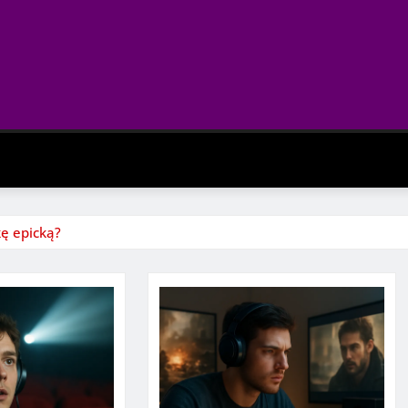
kę epicką?