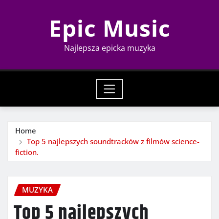
Skip
Epic Music
to
content
Najlepsza epicka muzyka
Home
Top 5 najlepszych soundtracków z filmów science-
fiction.
MUZYKA
Top 5 najlepszych