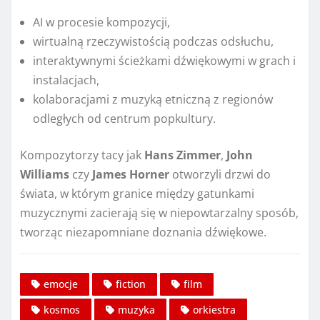
AI w procesie kompozycji,
wirtualną rzeczywistością podczas odsłuchu,
interaktywnymi ścieżkami dźwiękowymi w grach i
instalacjach,
kolaboracjami z muzyką etniczną z regionów
odległych od centrum popkultury.
Kompozytorzy tacy jak
Hans Zimmer
,
John
Williams
czy
James Horner
otworzyli drzwi do
świata, w którym granice między gatunkami
muzycznymi zacierają się w niepowtarzalny sposób,
tworząc niezapomniane doznania dźwiękowe.
emocje
fiction
film
kosmos
muzyka
orkiestra