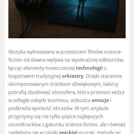
Muzyka wykreowana w przestrzeni filmów science-
fiction od dawna wpływa na wyobraźnię odbiorców,
łącząc elementy nowoczesnej
technologii
z
bogactwem tradycyjnej
orkiestry
. Dzięki starannie
skomponowanym ścieżkom dźwiękowym, twórcy
potrafią zbudować atmosferę, która przenosi widza
w odległe zakątki kosmosu, wzbudza
emocje
i
podkreśla epickość obrazów. W tym artykule
przyjrzymy się nie tylko piątce najlepszych
soundtracków z gatunku science-fiction, ale również
zagłębimy się w tajniki
epickiej
muzyki, metody jej