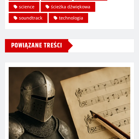
science
ścieżka dźwiękowa
soundtrack
technologia
POWIĄZANE TREŚCI