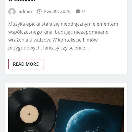
admin
kwi 30, 2026
0
Muzyka epicka stała się nieodłącznym elementem
współczesnego kina, budując niezapomniane
wrażenia u widzów. W kontekście filmów
przygodowych, fantasy czy science…
READ MORE