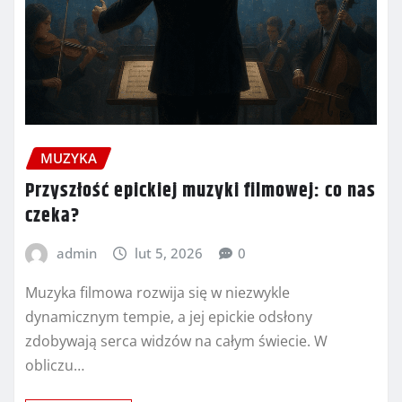
MUZYKA
Przyszłość epickiej muzyki filmowej: co nas
czeka?
admin
lut 5, 2026
0
Muzyka filmowa rozwija się w niezwykle
dynamicznym tempie, a jej epickie odsłony
zdobywają serca widzów na całym świecie. W
obliczu…