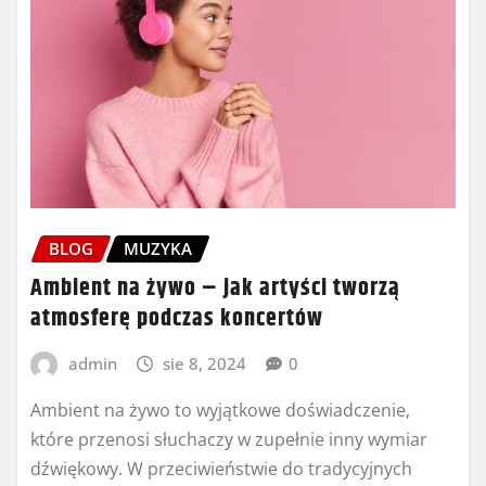
BLOG
MUZYKA
Ambient na żywo – jak artyści tworzą
atmosferę podczas koncertów
admin
sie 8, 2024
0
Ambient na żywo to wyjątkowe doświadczenie,
które przenosi słuchaczy w zupełnie inny wymiar
dźwiękowy. W przeciwieństwie do tradycyjnych