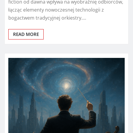
fiction od dawna wpływa na wyobraźnię odbiorców,
łącząc elementy nowoczesnej technologii z
bogactwem tradycyjnej orkiestry.…
READ MORE