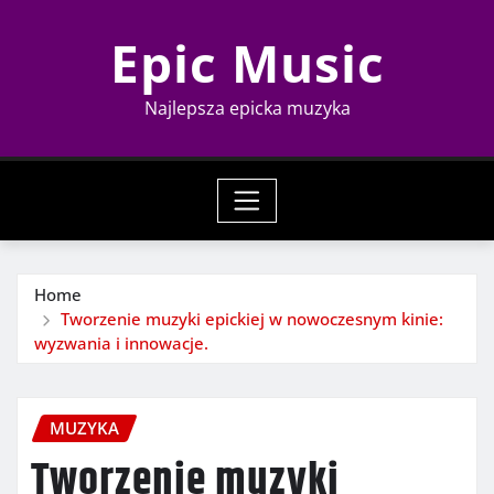
Skip
Epic Music
to
content
Najlepsza epicka muzyka
Home
Tworzenie muzyki epickiej w nowoczesnym kinie:
wyzwania i innowacje.
MUZYKA
Tworzenie muzyki