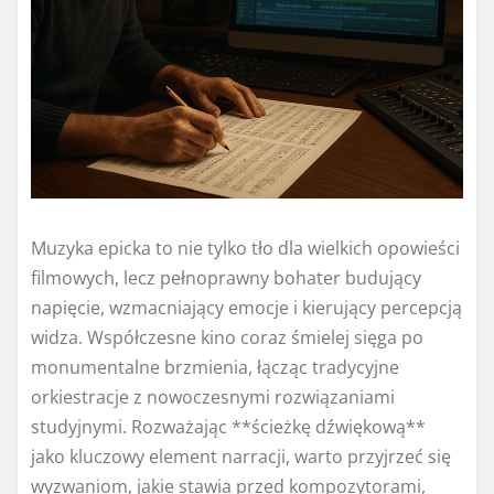
Muzyka epicka to nie tylko tło dla wielkich opowieści
filmowych, lecz pełnoprawny bohater budujący
napięcie, wzmacniający emocje i kierujący percepcją
widza. Współczesne kino coraz śmielej sięga po
monumentalne brzmienia, łącząc tradycyjne
orkiestracje z nowoczesnymi rozwiązaniami
studyjnymi. Rozważając **ścieżkę dźwiękową**
jako kluczowy element narracji, warto przyjrzeć się
wyzwaniom, jakie stawia przed kompozytorami,