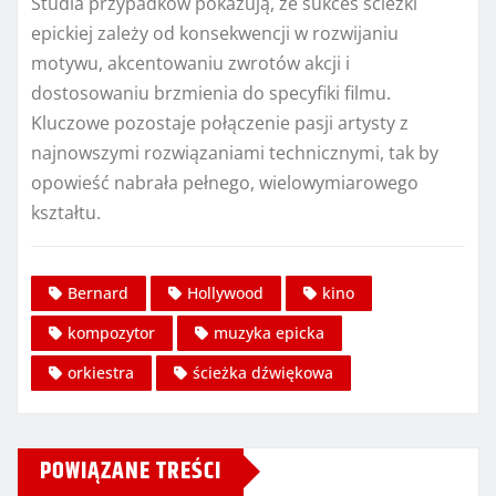
Studia przypadków pokazują, że sukces ścieżki
epickiej zależy od konsekwencji w rozwijaniu
motywu, akcentowaniu zwrotów akcji i
dostosowaniu brzmienia do specyfiki filmu.
Kluczowe pozostaje połączenie pasji artysty z
najnowszymi rozwiązaniami technicznymi, tak by
opowieść nabrała pełnego, wielowymiarowego
kształtu.
Bernard
Hollywood
kino
kompozytor
muzyka epicka
orkiestra
ścieżka dźwiękowa
POWIĄZANE TREŚCI