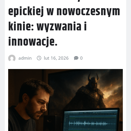
epickiej w nowoczesnym
kinie: wyzwania i
innowacje.
admin
lut 16, 2026
0