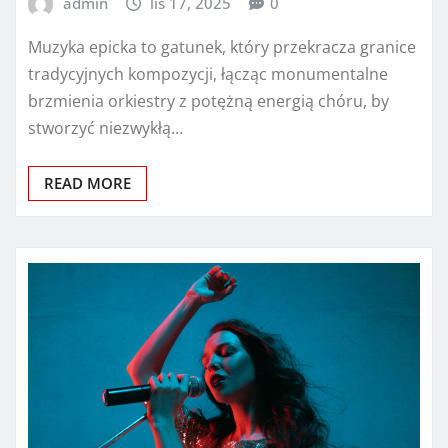
admin
lis 17, 2025
0
Muzyka epicka to gatunek, który przekracza granice
tradycyjnych kompozycji, łącząc monumentalne
brzmienia orkiestry z potężną energią chóru, by
stworzyć niezwykłą…
READ MORE