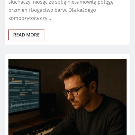
słuchaczy, niosąc ze sobą niesamowitą potęgę
brzmień i bogactwo barw. Dla każdego
kompozytora czy…
READ MORE