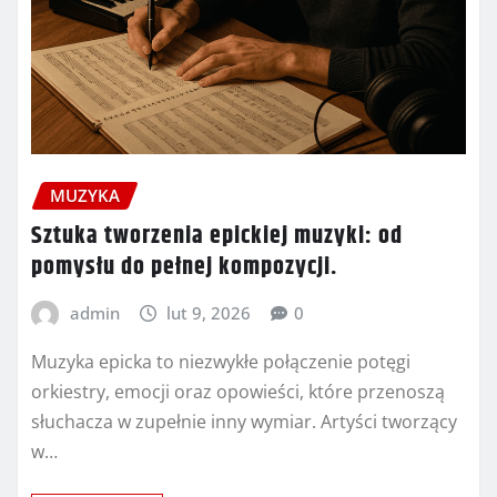
MUZYKA
Sztuka tworzenia epickiej muzyki: od
pomysłu do pełnej kompozycji.
admin
lut 9, 2026
0
Muzyka epicka to niezwykłe połączenie potęgi
orkiestry, emocji oraz opowieści, które przenoszą
słuchacza w zupełnie inny wymiar. Artyści tworzący
w…