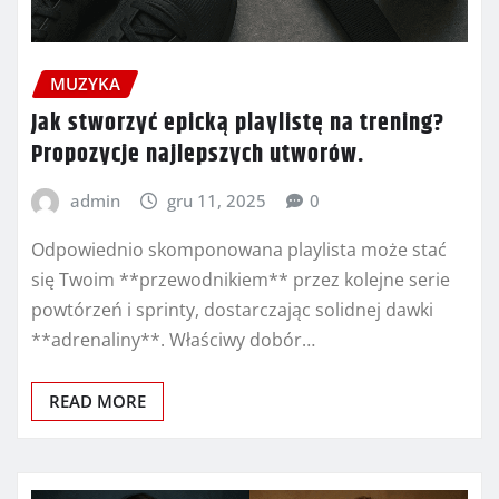
MUZYKA
Jak stworzyć epicką playlistę na trening?
Propozycje najlepszych utworów.
admin
gru 11, 2025
0
Odpowiednio skomponowana playlista może stać
się Twoim **przewodnikiem** przez kolejne serie
powtórzeń i sprinty, dostarczając solidnej dawki
**adrenaliny**. Właściwy dobór…
READ MORE