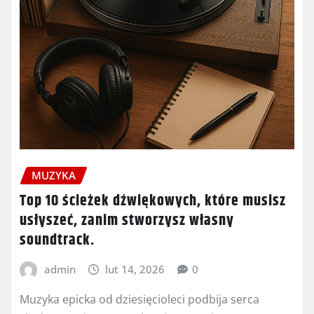
MUZYKA
Top 10 ścieżek dźwiękowych, które musisz
usłyszeć, zanim stworzysz własny
soundtrack.
admin
lut 14, 2026
0
Muzyka epicka od dziesięcioleci podbija serca