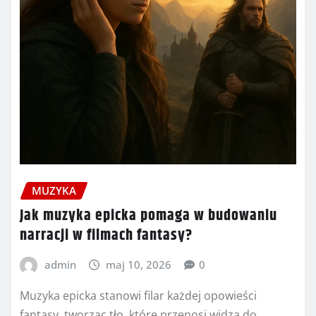
MUZYKA
Jak muzyka epicka pomaga w budowaniu
narracji w filmach fantasy?
admin
maj 10, 2026
0
Muzyka epicka stanowi filar każdej opowieści
fantasy, tworząc tło, które przenosi widza do