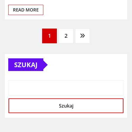
READ MORE
Stronicowanie
1
2
wpisów
SZUKAJ
Szukaj