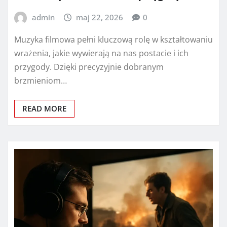
admin
maj 22, 2026
0
Muzyka filmowa pełni kluczową rolę w kształtowaniu
wrażenia, jakie wywierają na nas postacie i ich
przygody. Dzięki precyzyjnie dobranym
brzmieniom…
READ MORE