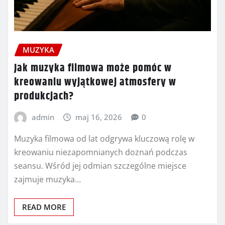
MUZYKA
Jak muzyka filmowa może pomóc w
kreowaniu wyjątkowej atmosfery w
produkcjach?
admin
maj 16, 2026
0
Muzyka filmowa od lat odgrywa kluczową rolę w
kreowaniu niezapomnianych doznań podczas
seansu. Wśród jej odmian szczególne miejsce
zajmuje muzyka…
READ MORE