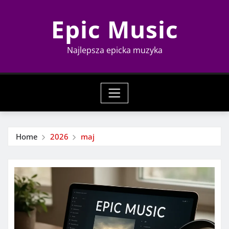
Skip
Epic Music
to
content
Najlepsza epicka muzyka
Home
2026
maj