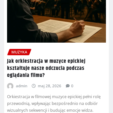
MUZYKA
Jak orkiestracja w muzyce epickiej
kształtuje nasze odczucia podczas
oglądania filmu?
admin
maj 28, 2026
0
Orkiestracja w filmowej muzyce epickiej pełni rolę
przewodnią, wpływając bezpośrednio na odbiór
wizualnych sekwencji i budując emocje widza.