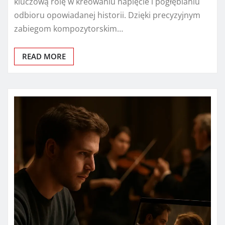
kluczową rolę w kreowaniu napięcie i pogłębianiu
odbioru opowiadanej historii. Dzięki precyzyjnym
zabiegom kompozytorskim…
READ MORE