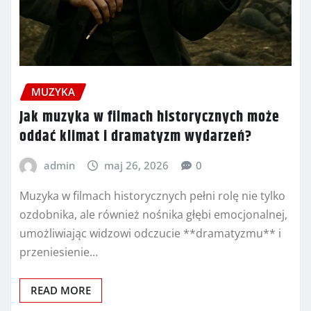
MUZYKA
Jak muzyka w filmach historycznych może
oddać klimat i dramatyzm wydarzeń?
admin
maj 26, 2026
0
Muzyka w filmach historycznych pełni rolę nie tylko
ozdobnika, ale również nośnika głębi emocjonalnej,
umożliwiając widzowi odczucie **dramatyzmu** i
przeniesienie…
READ MORE