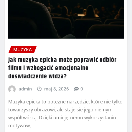
MUZYKA
Jak muzyka epicka może poprawić odbiór
filmu i wzbogacić emocjonalne
doświadczenie widza?
admin
maj 8, 2026
0
Muzyka epicka to potężne narzędzie, które nie tylko
towarzyszy obrazowi, ale staje się jego niemym
współtwórcą. Dzięki umiejętnemu wykorzystaniu
motywów,…