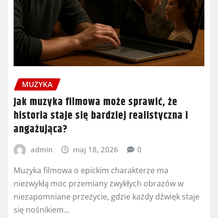
MUZYKA
Jak muzyka filmowa może sprawić, że
historia staje się bardziej realistyczna i
angażująca?
admin
maj 18, 2026
0
Muzyka filmowa o epickim charakterze ma
niezwykłą moc przemiany zwykłych obrazów w
niezapomniane przeżycie, gdzie każdy dźwięk staje
się nośnikiem…