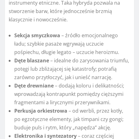
instrumenty etniczne. Taka hybryda pozwala na
stworzenie barw, które jednocześnie brzmią
klasycznie i nowocześnie.
Sekcja smyczkowa
– źródło emocjonalnego
ładu; szybkie pasaże wgrywają uczucie
pośpiechu, długie legato – uczucie heroizmu.
Dęte blaszane
– idealne do zarysowania triumfu,
potęgi lub zbliżającej się katastrofy; potrafią
zarówno przytłoczyć, jak i unieść narrację.
Dęte drewniane
– dodają koloru i delikatności;
wprowadzają kontrapunkt pomiędzy cięższymi
fragmentami a lirycznymi przerywnikami.
Perkusja orkiestrowa
– od werbli, przez kotły,
po egzotyczne elementy, jak timpani czy gongi;
buduje puls i rytm, który „napędza” akcję.
Elektronika i syntezatory
– coraz częściej