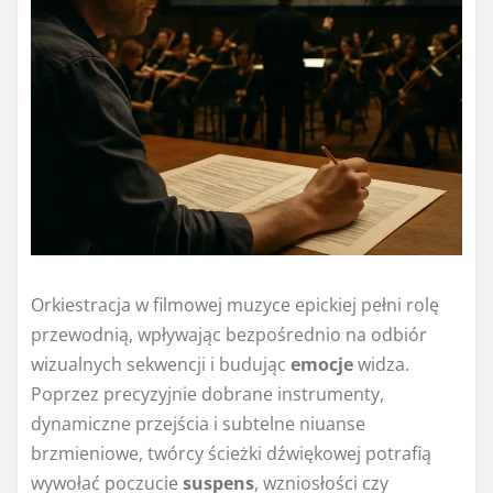
Orkiestracja w filmowej muzyce epickiej pełni rolę
przewodnią, wpływając bezpośrednio na odbiór
wizualnych sekwencji i budując
emocje
widza.
Poprzez precyzyjnie dobrane instrumenty,
dynamiczne przejścia i subtelne niuanse
brzmieniowe, twórcy ścieżki dźwiękowej potrafią
wywołać poczucie
suspens
, wzniosłości czy