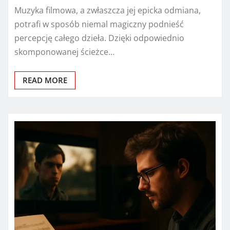
Muzyka filmowa, a zwłaszcza jej epicka odmiana,
potrafi w sposób niemal magiczny podnieść
percepcję całego dzieła. Dzięki odpowiednio
skomponowanej ścieżce…
READ MORE