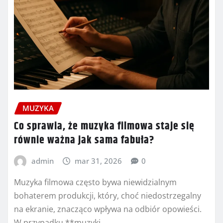
MUZYKA
Co sprawia, że muzyka filmowa staje się
równie ważna jak sama fabuła?
admin
mar 31, 2026
0
Muzyka filmowa często bywa niewidzialnym
bohaterem produkcji, który, choć niedostrzegalny
na ekranie, znacząco wpływa na odbiór opowieści.
W przypadku **muzyki…