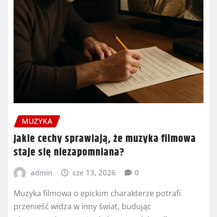
MUZYKA
Jakie cechy sprawiają, że muzyka filmowa
staje się niezapomniana?
admin
cze 13, 2026
0
Muzyka filmowa o epickim charakterze potrafi
przenieść widza w inny świat, budując