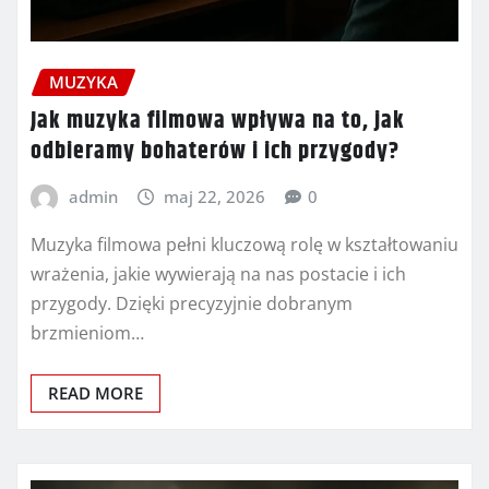
MUZYKA
Jak muzyka filmowa wpływa na to, jak
odbieramy bohaterów i ich przygody?
admin
maj 22, 2026
0
Muzyka filmowa pełni kluczową rolę w kształtowaniu
wrażenia, jakie wywierają na nas postacie i ich
przygody. Dzięki precyzyjnie dobranym
brzmieniom…
READ MORE