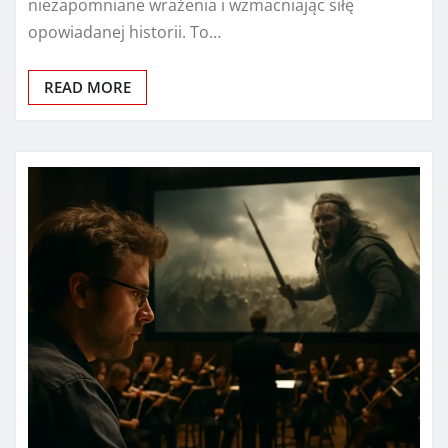
niezapomniane wrażenia i wzmacniając siłę
opowiadanej historii. To…
READ MORE