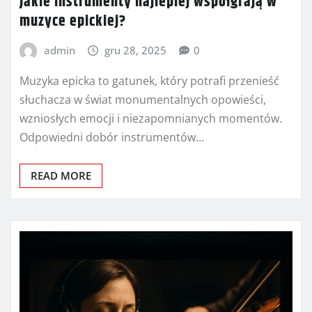
Jakie instrumenty najlepiej współgrają w
muzyce epickiej?
admin
gru 28, 2025
0
Muzyka epicka to gatunek, który potrafi przenieść
słuchacza w świat monumentalnych opowieści,
wzniosłych emocji i niezapomnianych momentów.
Odpowiedni dobór instrumentów…
READ MORE