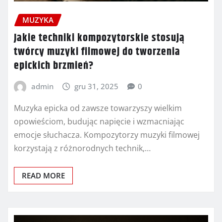
MUZYKA
Jakie techniki kompozytorskie stosują
twórcy muzyki filmowej do tworzenia
epickich brzmień?
admin
gru 31, 2025
0
Muzyka epicka od zawsze towarzyszy wielkim
opowieściom, budując napięcie i wzmacniając
emocje słuchacza. Kompozytorzy muzyki filmowej
korzystają z różnorodnych technik,…
READ MORE