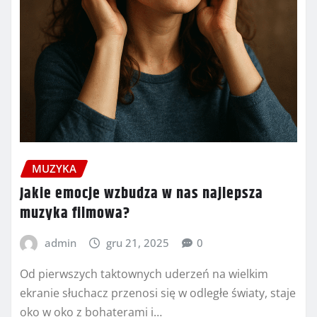
MUZYKA
Jakie emocje wzbudza w nas najlepsza
muzyka filmowa?
admin
gru 21, 2025
0
Od pierwszych taktownych uderzeń na wielkim
ekranie słuchacz przenosi się w odległe światy, staje
oko w oko z bohaterami i…