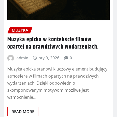
MUZYKA
Muzyka epicka w kontekście filmów
opartej na prawdziwych wydarzeniach.
admin
sty 9, 2026
0
Muzyka epicka stanowi kluczowy element budujący
atmosferę w filmach opartych na prawdziwych
wydarzeniach. Dzięki odpowiednio
skomponowanym motywom możliwe jest
wzmocnienie…
READ MORE