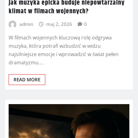
Jak muzyka epicka buduje niepowtarzalny
klimat w filmach wojennych?
admin
maj 2, 2026
0
W filmach wojennych kluczową rolę odgrywa
muzyka, która potrafi wzbudzić w widzu
najsilniejsze emocje i wprowadzić w świat pełen
dramatyzmu.…
READ MORE