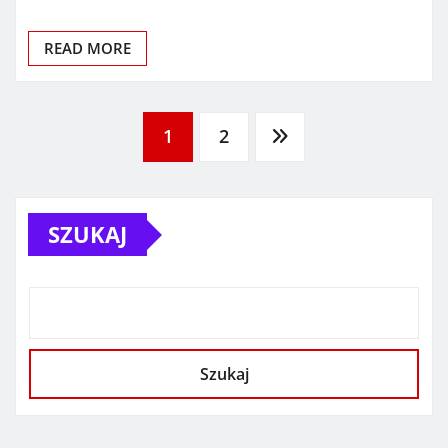
READ MORE
Stronicowanie
1
2
wpisów
SZUKAJ
Szukaj