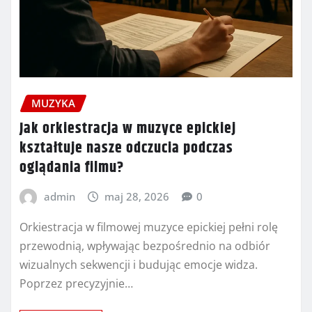
MUZYKA
Jak orkiestracja w muzyce epickiej
kształtuje nasze odczucia podczas
oglądania filmu?
admin
maj 28, 2026
0
Orkiestracja w filmowej muzyce epickiej pełni rolę
przewodnią, wpływając bezpośrednio na odbiór
wizualnych sekwencji i budując emocje widza.
Poprzez precyzyjnie…