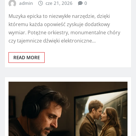
admin
cze 21, 2026
0
Muzyka epicka to niezwykłe narzędzie, dzięki
któremu każda opowieść zyskuje dodatkowy
wymiar. Potężne orkiestry, monumentalne chóry
czy tajemnicze dźwięki elektroniczne…
READ MORE