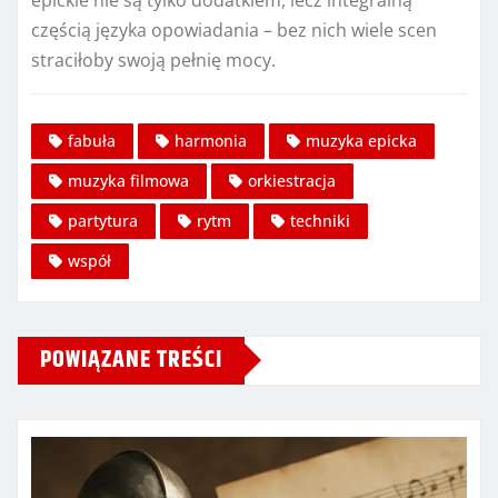
epickie nie są tylko dodatkiem, lecz integralną
częścią języka opowiadania – bez nich wiele scen
straciłoby swoją pełnię mocy.
fabuła
harmonia
muzyka epicka
muzyka filmowa
orkiestracja
partytura
rytm
techniki
współ
POWIĄZANE TREŚCI