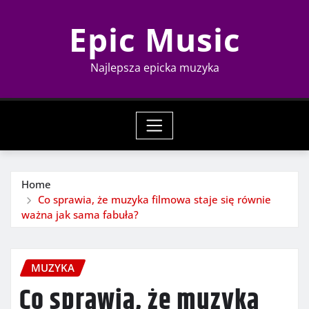
Skip
Epic Music
to
content
Najlepsza epicka muzyka
Home
Co sprawia, że muzyka filmowa staje się równie
ważna jak sama fabuła?
MUZYKA
Co sprawia, że muzyka