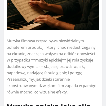
Muzyka filmowa często bywa niewidzialnym
bohaterem produkcji, który, choć niedostrzegalny
na ekranie, znacząco wpływa na odbiór opowieści.
W przypadku **muzyki epickiej** jej rola zyskuje
dodatkowy wymiar – staje się prawdziwą siłą
napędową, nadającą fabule głębię i potęgę.
Przeanalizujmy, jak dzięki starannie
skonstruowanym dźwiękom film zapada w pamięć
równie mocno, co wizualne efekty.