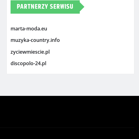
PARTNERZY SERWISU
marta-moda.eu
muzyka-country.info
zyciewmiescie.pl
discopolo-24.pl