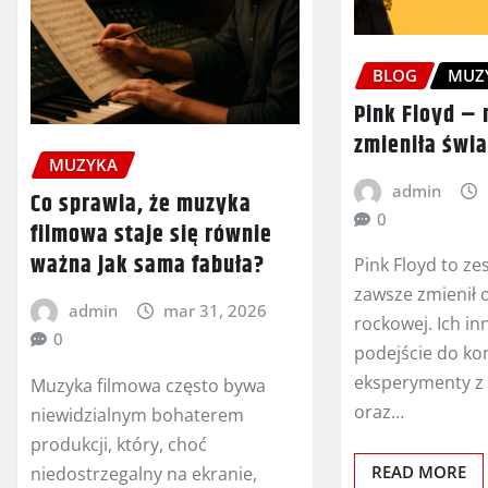
BLOG
MUZ
Pink Floyd –
zmieniła świa
MUZYKA
admin
Co sprawia, że muzyka
0
filmowa staje się równie
ważna jak sama fabuła?
Pink Floyd to ze
zawsze zmienił 
admin
mar 31, 2026
rockowej. Ich i
0
podejście do ko
eksperymenty z
Muzyka filmowa często bywa
oraz…
niewidzialnym bohaterem
produkcji, który, choć
READ MORE
niedostrzegalny na ekranie,