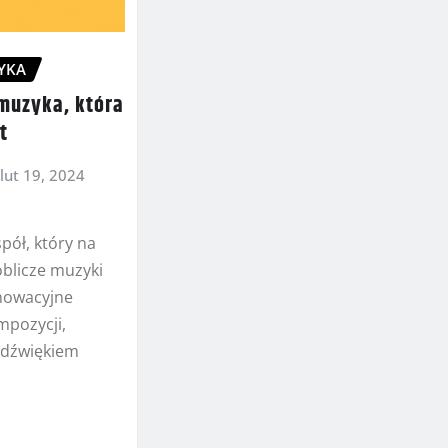
YKA
 muzyka, która
t
lut 19, 2024
spół, który na
oblicze muzyki
nnowacyjne
mpozycji,
 dźwiękiem