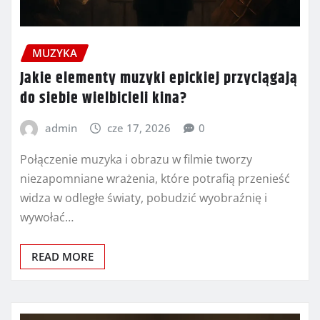
MUZYKA
Jakie elementy muzyki epickiej przyciągają
do siebie wielbicieli kina?
admin
cze 17, 2026
0
Połączenie muzyka i obrazu w filmie tworzy
niezapomniane wrażenia, które potrafią przenieść
widza w odległe światy, pobudzić wyobraźnię i
wywołać…
READ MORE