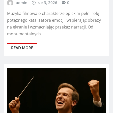
admin
sie 3, 2026
0
Muzyka filmowa o charakterze epickim pełni rolę
potężnego katalizatora emocji, wspierając obrazy
na ekranie i wzmacniając przekaz narracji. Od
monumentalnych…
READ MORE