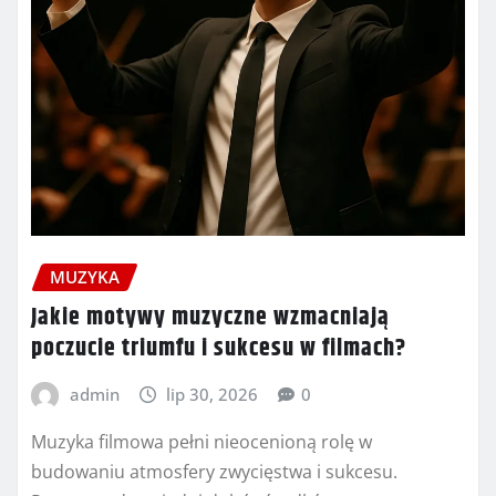
MUZYKA
Jakie motywy muzyczne wzmacniają
poczucie triumfu i sukcesu w filmach?
admin
lip 30, 2026
0
Muzyka filmowa pełni nieocenioną rolę w
budowaniu atmosfery zwycięstwa i sukcesu.