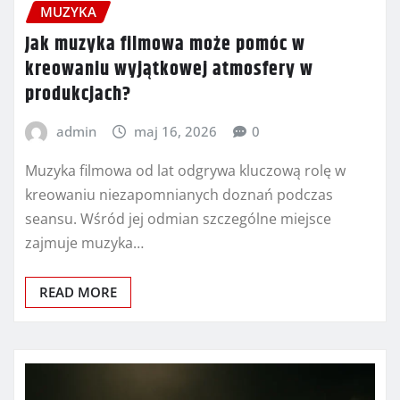
MUZYKA
Jak muzyka filmowa może pomóc w
kreowaniu wyjątkowej atmosfery w
produkcjach?
admin
maj 16, 2026
0
Muzyka filmowa od lat odgrywa kluczową rolę w
kreowaniu niezapomnianych doznań podczas
seansu. Wśród jej odmian szczególne miejsce
zajmuje muzyka…
READ MORE