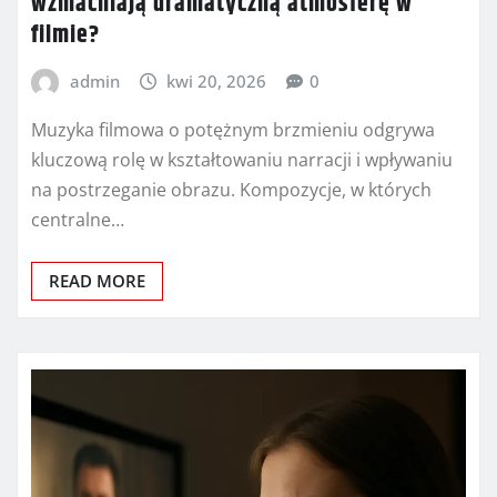
wzmacniają dramatyczną atmosferę w
filmie?
admin
kwi 20, 2026
0
Muzyka filmowa o potężnym brzmieniu odgrywa
kluczową rolę w kształtowaniu narracji i wpływaniu
na postrzeganie obrazu. Kompozycje, w których
centralne…
READ MORE