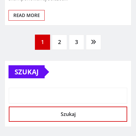
READ MORE
Stronicowanie
1
2
3
wpisów
SZUKAJ
Szukaj