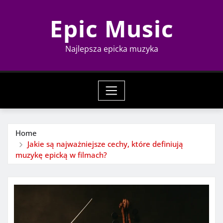
Skip
Epic Music
to
content
Najlepsza epicka muzyka
Home
Jakie są najważniejsze cechy, które definiują
muzykę epicką w filmach?