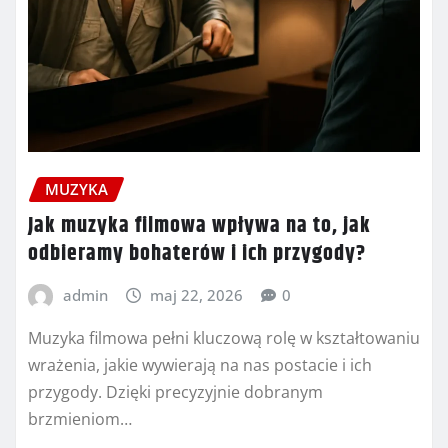
MUZYKA
Jak muzyka filmowa wpływa na to, jak
odbieramy bohaterów i ich przygody?
admin
maj 22, 2026
0
Muzyka filmowa pełni kluczową rolę w kształtowaniu
wrażenia, jakie wywierają na nas postacie i ich
przygody. Dzięki precyzyjnie dobranym
brzmieniom…