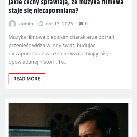
Jakie cechy sprawiają, że muzyka filmowa
staje się niezapomniana?
admin
cze 13, 2026
0
Muzyka filmowa o epickim charakterze potrafi
przenieść widza w inny świat, budując
niezapomniane wrażenia i wzmacniając siłę
opowiadanej historii. To…
READ MORE