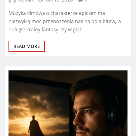
Muzyka filmowa o charakterze epickim ma
niezwykłą moc przenoszenia nas na pola bitew, w
odległe krainy fantasy czy w głąb…
READ MORE