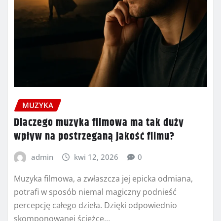
MUZYKA
Dlaczego muzyka filmowa ma tak duży
wpływ na postrzeganą jakość filmu?
admin
kwi 12, 2026
0
Muzyka filmowa, a zwłaszcza jej epicka odmiana,
potrafi w sposób niemal magiczny podnieść
percepcję całego dzieła. Dzięki odpowiednio
skomponowanej ścieżce…