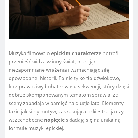
Muzyka filmowa o
epickim charakterze
potrafi
przenieść widza w inny świat, budując
niezapomniane wrażenia i wzmacniając siłę
opowiadanej historii. To nie tylko tło dźwiękowe,
lecz prawdziwy bohater wielu sekwencji, który dzięki
dobrze skomponowanym tematom sprawia, że
sceny zapadają w pamięć na długie lata. Elementy
takie jak silny
motyw
, zaskakująca orkiestracja czy
wszechobecne
napięcie
składają się na unikalną
formułę muzyki epickiej.