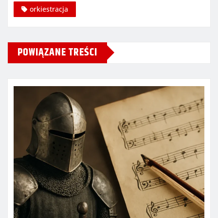
orkiestracja
POWIĄZANE TREŚCI