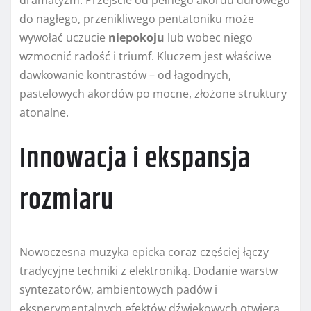
dramatyzm. Przejście od pełnego akordu durowego
do nagłego, przenikliwego pentatoniku może
wywołać uczucie
niepokoju
lub wobec niego
wzmocnić radość i triumf. Kluczem jest właściwe
dawkowanie kontrastów – od łagodnych,
pastelowych akordów po mocne, złożone struktury
atonalne.
Innowacja i ekspansja
rozmiaru
Nowoczesna muzyka epicka coraz częściej łączy
tradycyjne techniki z elektroniką. Dodanie warstw
syntezatorów, ambientowych padów i
eksperymentalnych efektów dźwiękowych otwiera