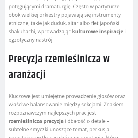
potęgującymi dramaturgię. Często w partyturze
obok wielkiej orkiestry pojawiają się instrumenty
etniczne, takie jak duduk, sitar albo flet japoński
shakuhachi, wprowadzając
kulturowe inspiracje
i
egzotyczny nastrój.
Precyzja rzemieślnicza w
aranżacji
Kluczowe jest umiejętne prowadzenie głosów oraz
właściwe balansowanie między sekcjami. Znakiem
rozpoznawczym najlepszych prac jest
rzemieślnicza precyzja
i dbałość o detale –
subtelne smyczki unoszące temat, perkusja
narastająca w tle, czy chóralne szeptanie, które