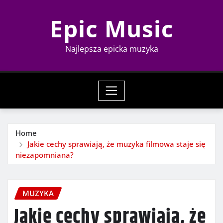
Skip
Epic Music
to
content
Najlepsza epicka muzyka
Home
Jakie cechy sprawiają, że muzyka filmowa staje się
niezapomniana?
MUZYKA
Jakie cechy sprawiają, że