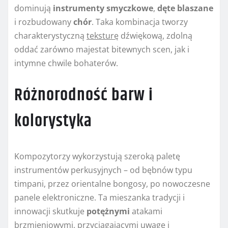
dominują
instrumenty smyczkowe
,
dęte blaszane
i rozbudowany
chór
. Taka kombinacja tworzy
charakterystyczną
teksturę
dźwiękową, zdolną
oddać zarówno majestat bitewnych scen, jak i
intymne chwile bohaterów.
Różnorodność barw i
kolorystyka
Kompozytorzy wykorzystują szeroką paletę
instrumentów perkusyjnych – od bębnów typu
timpani, przez orientalne bongosy, po nowoczesne
panele elektroniczne. Ta mieszanka tradycji i
innowacji skutkuje
potężnymi
atakami
brzmieniowymi, przyciągającymi uwagę i