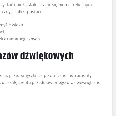
skać epicką skalę, stając się niemal religijnym
zny konflikt postaci.
myśle widza.
ci.
ek dramaturgicznych.
razów dźwiękowych
ru, przez smyczki, aż po etniczne instrumenty,
zuć skalę świata przedstawionego oraz wewnętrzne