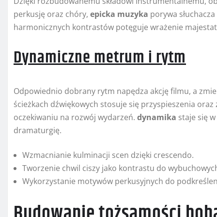
Dzięki rozbudowanemu składowi instrumentalnemu, ob
perkusję oraz chóry,
epicka muzyka
porywa słuchacza 
harmonicznych kontrastów potęguje wrażenie majesta
Dynamiczne metrum i rytm
Odpowiednio dobrany rytm napędza akcję filmu, a zmie
ścieżkach dźwiękowych stosuje się przyspieszenia oraz z
oczekiwaniu na rozwój wydarzeń.
dynamika
staje się
dramaturgię.
Wzmacnianie kulminacji scen dzięki crescendo.
Tworzenie chwil ciszy jako kontrastu do wybuchowych 
Wykorzystanie motywów perkusyjnych do podkreślen
Budowanie tożsamości boh