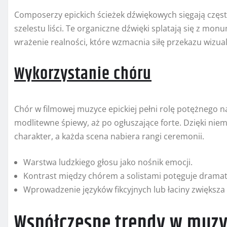
Composerzy epickich ścieżek dźwiękowych sięgają częs
szelestu liści. Te organiczne dźwięki splatają się z mo
wrażenie realności, które wzmacnia siłę przekazu wizua
Wykorzystanie chóru
Chór w filmowej muzyce epickiej pełni rolę potężnego n
modlitewne śpiewy, aż po ogłuszające forte. Dzięki nie
charakter, a każda scena nabiera rangi ceremonii.
Warstwa ludzkiego głosu jako nośnik emocji.
Kontrast między chórem a solistami potęguje drama
Wprowadzenie języków fikcyjnych lub łaciny zwiększa
Współczesne trendy w muzy