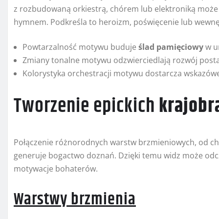
z rozbudowaną orkiestrą, chórem lub elektroniką może zy
hymnem. Podkreśla to heroizm, poświęcenie lub wewnętr
Powtarzalność motywu buduje
ślad pamięciowy
w u
Zmiany tonalne motywu odzwierciedlają rozwój posta
Kolorystyka orchestracji motywu dostarcza wskazów
Tworzenie epickich
krajob
Połączenie różnorodnych warstw brzmieniowych, od chó
generuje bogactwo doznań. Dzięki temu widz może odc
motywacje bohaterów.
Warstwy brzmienia