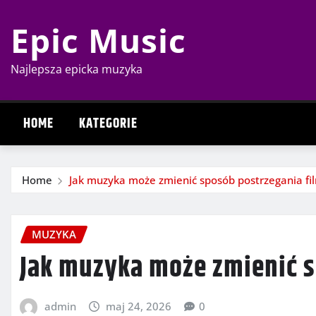
Skip
Epic Music
to
content
Najlepsza epicka muzyka
HOME
KATEGORIE
Home
Jak muzyka może zmienić sposób postrzegania fi
MUZYKA
Jak muzyka może zmienić s
admin
maj 24, 2026
0