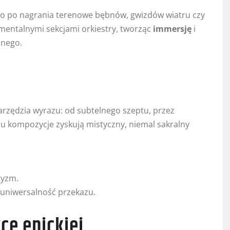
to po nagrania terenowe bębnów, gwizdów wiatru czy
numentalnymi sekcjami orkiestry, tworząc
immersję
i
lnego.
arzędzia wyrazu: od subtelnego szeptu, przez
mu kompozycje zyskują mistyczny, niemal sakralny
tyzm.
 uniwersalność przekazu.
ce epickiej