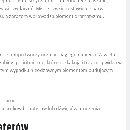
ejmującemu smyczki, instrumenty dęte blaszane,
w wir wydarzeń. Mistrzowskie zestawienie barw i
tu, a zarazem wprowadza element dramatyzmu.
nne tempo tworzy uczucie ciągłego napięcia. W wielu
abiegi poliritmiczne, które zaskakują i trzymają widza w
 w tym wypadku nieodzownym elementem budującym
partii.
ia kroków bohaterów lub dźwięków otoczenia.
aterów