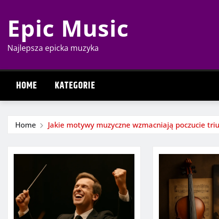
Skip
Epic Music
to
content
Najlepsza epicka muzyka
HOME
KATEGORIE
Home
Jakie motywy muzyczne wzmacniają poczucie triu