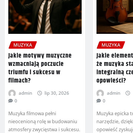
MUZYKA
MUZYKA
Jakie motywy muzyczne
Jakie element
wzmacniają poczucie
że muzyka sta
triumfu i sukcesu w
integralną cz
filmach?
opowieści?
admin
lip 30, 2026
admin
0
0
Muzyka filmowa pełni
Muzyka epicka t
nieocenioną rolę w budowaniu
narzędzie, dzię
atmosfery zwycięstwa i sukcesu.
opowieść zysku