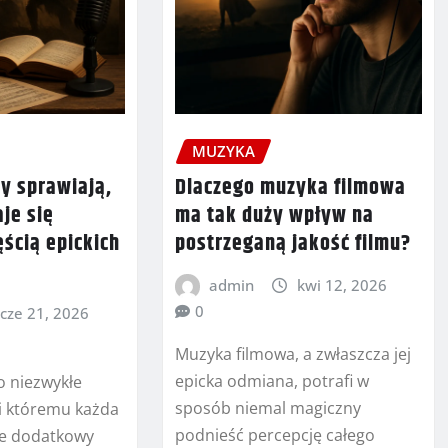
MUZYKA
y sprawiają,
Dlaczego muzyka filmowa
je się
ma tak duży wpływ na
ęścią epickich
postrzeganą jakość filmu?
admin
kwi 12, 2026
0
cze 21, 2026
Muzyka filmowa, a zwłaszcza jej
epicka odmiana, potrafi w
o niezwykłe
sposób niemal magiczny
ki któremu każda
podnieść percepcję całego
je dodatkowy