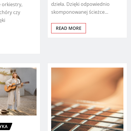
dzieła. Dzięki odpowiednio
 orkiestry,
skomponowanej ścieżce…
hóry czy
ęki
READ MORE
YKA