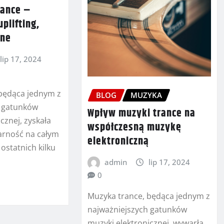
rance –
uplifting,
nne
lip 17, 2024
będąca jednym z
BLOG
MUZYKA
h gatunków
Wpływ muzyki trance na
cznej, zyskała
współczesną muzykę
rność na całym
elektroniczną
 ostatnich kilku
admin
lip 17, 2024
0
Muzyka trance, będąca jednym z
najważniejszych gatunków
muzyki elektronicznej, wywarła