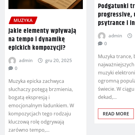
Podgatunki t
progressive, 
MUZYKA
psytrance i i
Jakie elementy wpływają
admin
na tempo i dynamikę
0
epickich kompozycji?
Muzyka trance, 
admin
gru 20, 2025
najważniejszyc
0
muzyki elektroni
ogromną popula
Muzyka epicka zachwyca
świecie. W ciągu
słuchaczy potęgą brzmienia,
dekad,…
bogatą ekspresją i
emocjonalnym ładunkiem. W
kompozycjach tego rodzaju
READ MORE
kluczową rolę odgrywają
zarówno tempo,…