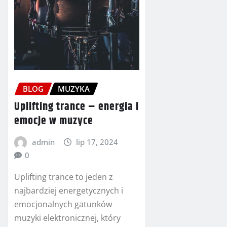
BLOG
MUZYKA
Uplifting trance – energia i
emocje w muzyce
admin
lip 17, 2024
0
Uplifting trance to jeden z
najbardziej energetycznych i
emocjonalnych gatunków
muzyki elektronicznej, który