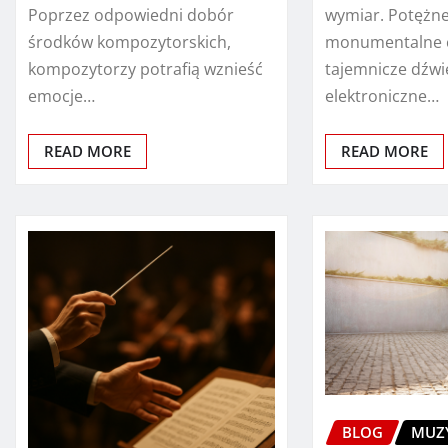
Poprzez odpowiedni dobór
wymiar. Potężne
środków kompozytorskich,
monumentalne c
kompozytorzy potrafią wznieść
tajemnicze dźwi
emocje…
elektroniczne…
READ MORE
READ MORE
BLOG
MUZ