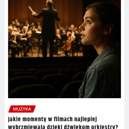
MUZYKA
Jakie momenty w filmach najlepiej
wybrzmiewają dzięki dźwiękom orkiestry?