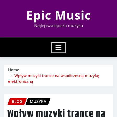
Skip
Epic Music
to
content
Najlepsza epicka muzyka
Home
Wpływ muzyki trance na współczesną muzykę
elektroniczną
BLOG
MUZYKA
Wpływ muzyki trance na