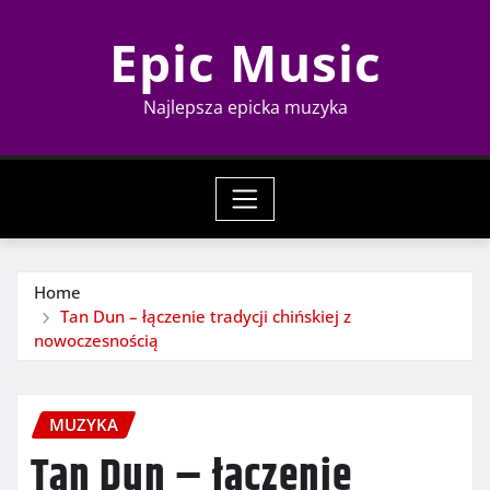
Skip
Epic Music
to
content
Najlepsza epicka muzyka
Home
Tan Dun – łączenie tradycji chińskiej z
nowoczesnością
MUZYKA
Tan Dun – łączenie