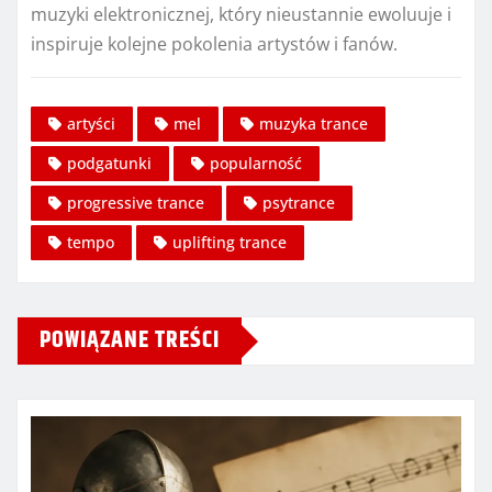
muzyki elektronicznej, który nieustannie ewoluuje i
inspiruje kolejne pokolenia artystów i fanów.
artyści
mel
muzyka trance
podgatunki
popularność
progressive trance
psytrance
tempo
uplifting trance
POWIĄZANE TREŚCI