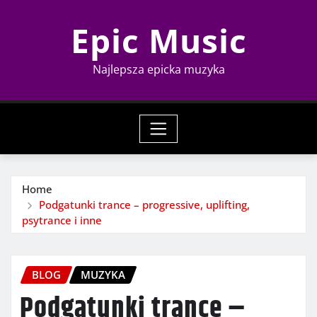
Skip
Epic Music
to
content
Najlepsza epicka muzyka
Home
Podgatunki trance – progressive, uplifting,
psytrance i inne
BLOG
MUZYKA
Podgatunki trance –