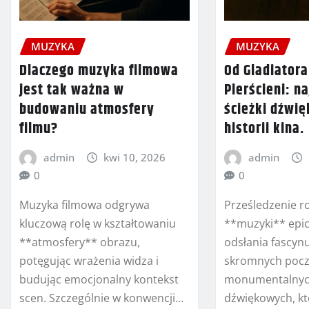
MUZYKA
MUZYKA
Dlaczego muzyka filmowa
Od Gladiatora
jest tak ważna w
Pierścieni: n
budowaniu atmosfery
ścieżki dźwi
filmu?
historii kina.
admin
kwi 10, 2026
admin
0
0
Muzyka filmowa odgrywa
Prześledzenie r
kluczową rolę w kształtowaniu
**muzyki** epick
**atmosfery** obrazu,
odsłania fascyn
potęgując wrażenia widza i
skromnych poc
budując emocjonalny kontekst
monumentalnyc
scen. Szczególnie w konwencji…
dźwiękowych, któ