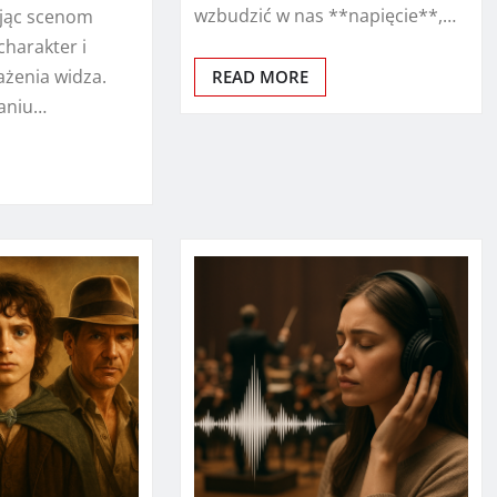
wzbudzić w nas **napięcie**,…
ając scenom
charakter i
żenia widza.
READ MORE
waniu…