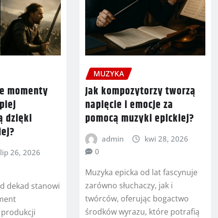
MUZYKA
we momenty
Jak kompozytorzy tworzą
piej
napięcie i emocje za
 dzięki
pomocą muzyki epickiej?
iej?
admin
kwi 28, 2026
0
lip 26, 2026
Muzyka epicka od lat fascynuje
zarówno słuchaczy, jak i
od dekad stanowi
twórców, oferując bogactwo
ement
środków wyrazu, które potrafią
 produkcji