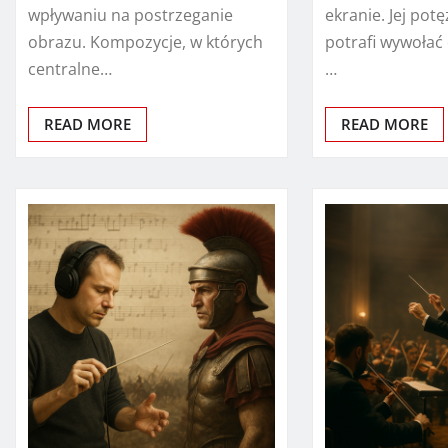
wpływaniu na postrzeganie
ekranie. Jej pot
obrazu. Kompozycje, w których
potrafi wywołać
centralne…
…
READ MORE
READ MORE