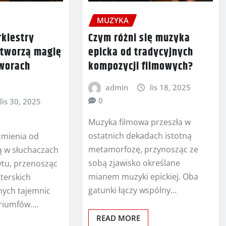
MUZYKA
rkiestry
Czym różni się muzyka
 tworzą magię
epicka od tradycyjnych
tworach
kompozycji filmowych?
admin
lis 18, 2025
0
lis 30, 2025
Muzyka filmowa przeszła w
ostatnich dekadach istotną
zmienia od
metamorfozę, przynosząc ze
ą w słuchaczach
sobą zjawisko określane
tu, przenosząc
mianem muzyki epickiej. Oba
terskich
gatunki łączy wspólny…
nych tajemnic
triumfów.…
READ MORE