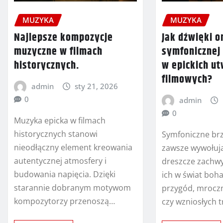
MUZYKA
MUZYKA
Najlepsze kompozycje
Jak dźwięki o
muzyczne w filmach
symfonicznej
historycznych.
w epickich u
filmowych?
admin
sty 21, 2026
0
admin
0
Muzyka epicka w filmach
historycznych stanowi
Symfoniczne br
nieodłączny element kreowania
zawsze wywołuj
autentycznej atmosfery i
dreszcze zachwy
budowania napięcia. Dzięki
ich w świat boha
starannie dobranym motywom
przygód, mrocz
kompozytorzy przenoszą…
czy wzniosłych 