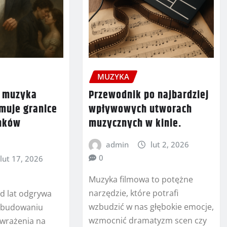
MUZYKA
b muzyka
Przewodnik po najbardziej
amuje granice
wpływowych utworach
unków
muzycznych w kinie.
admin
lut 2, 2026
0
lut 17, 2026
Muzyka filmowa to potężne
narzędzie, które potrafi
d lat odgrywa
wzbudzić w nas głębokie emocje,
w budowaniu
wzmocnić dramatyzm scen czy
wrażenia na