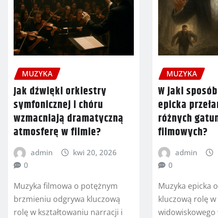
MUZYKA
MUZYKA
Jak dźwięki orkiestry
W jaki sposó
symfonicznej i chóru
epicka przeł
wzmacniają dramatyczną
różnych gat
atmosferę w filmie?
filmowych?
admin
kwi 20, 2026
admin
0
0
Muzyka filmowa o potężnym
Muzyka epicka o
brzmieniu odgrywa kluczową
kluczową rolę 
rolę w kształtowaniu narracji i
widowiskowego 