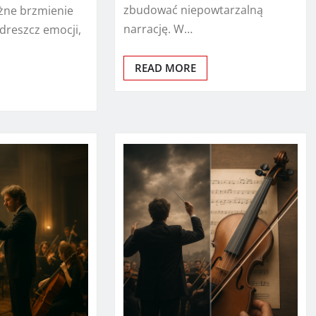
zbudować niepowtarzalną
ężne brzmienie
narrację. W…
 dreszcz emocji,
READ MORE