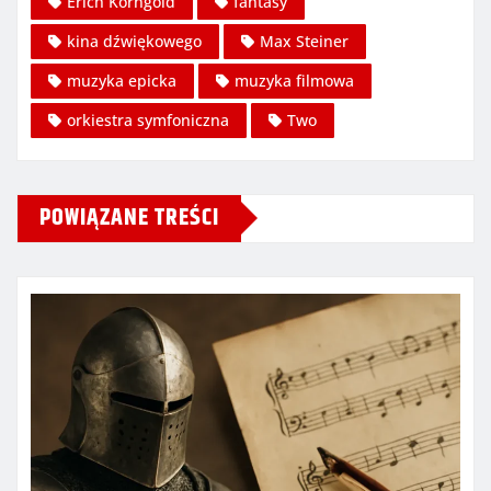
Erich Korngold
fantasy
kina dźwiękowego
Max Steiner
muzyka epicka
muzyka filmowa
orkiestra symfoniczna
Two
POWIĄZANE TREŚCI