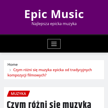
Skip
Epic Music
to
content
Najlepsza epicka muzyka
Home
Czym różni się muzyka epicka od tradycyjnych
kompozycji filmowych?
MUZYKA
Czym różni się muzyka