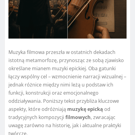
Muzyka filmowa przeszła w ostatnich dekadach
istotną metamorfozę, przynosząc ze sobą zjawisko
określane mianem muzyki epickiej. Oba gatunki
łączy wspólny cel – wzmocnienie narracji wizualnej –
jednak różnice między nimi leżą u podstaw ich
funkcji, konstrukcji oraz emocjonalnego
oddziaływania. Poniższy tekst przybliża kluczowe
aspekty, które odróżniają
muzykę epicką
od
tradycyjnych kompozycji
filmowych
, zwracając
uwagę zarówno na historię, jak i aktualne praktyki
twórcze.