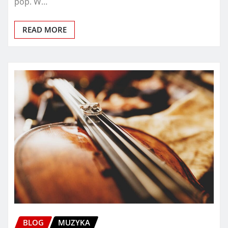
pop. W…
READ MORE
BLOG
MUZYKA