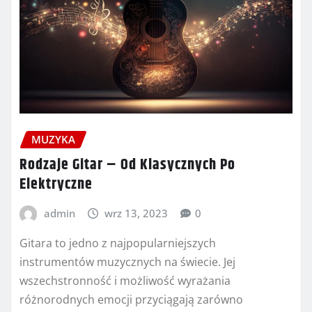
MUZYKA
Rodzaje Gitar – Od Klasycznych Po
Elektryczne
admin
wrz 13, 2023
0
Gitara to jedno z najpopularniejszych
instrumentów muzycznych na świecie. Jej
wszechstronność i możliwość wyrażania
różnorodnych emocji przyciągają zarówno