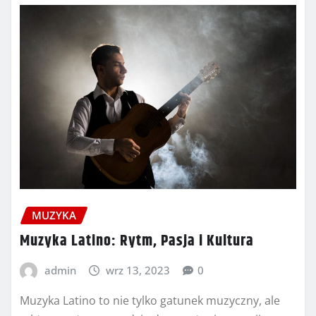
MUZYKA
Muzyka Latino: Rytm, Pasja i Kultura
admin
wrz 13, 2023
0
Muzyka Latino to nie tylko gatunek muzyczny, ale