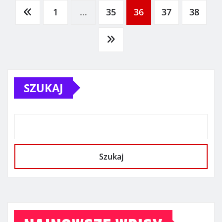
Stronicowanie
1
…
35
36
37
38
wpisów
SZUKAJ
Szukaj