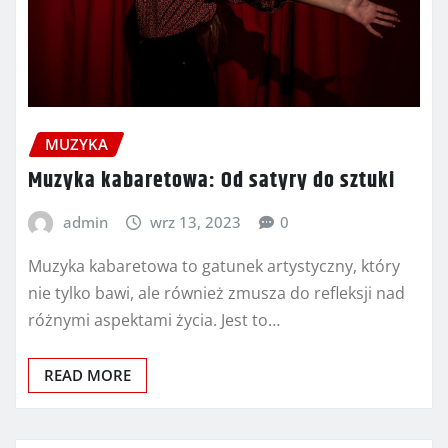
MUZYKA
Muzyka kabaretowa: Od satyry do sztuki
admin
wrz 13, 2023
0
Muzyka kabaretowa to gatunek artystyczny, który
nie tylko bawi, ale również zmusza do refleksji nad
różnymi aspektami życia. Jest to…
READ MORE