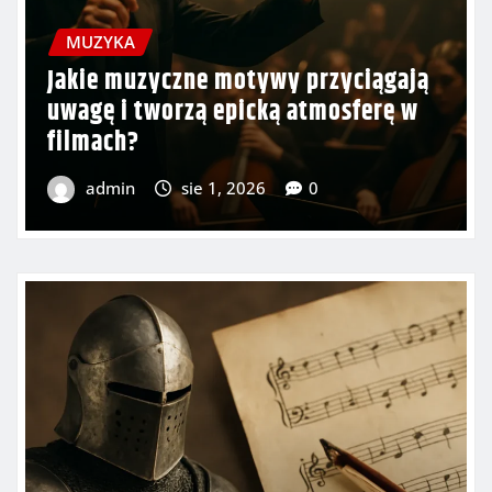
MUZYKA
Jakie motywy muzyczne wzmacniają
poczucie triumfu i sukcesu w
filmach?
admin
lip 30, 2026
0