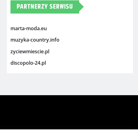
PARTNERZY SERWISU
marta-moda.eu
muzyka-country.info
zyciewmiescie.pl
discopolo-24.pl