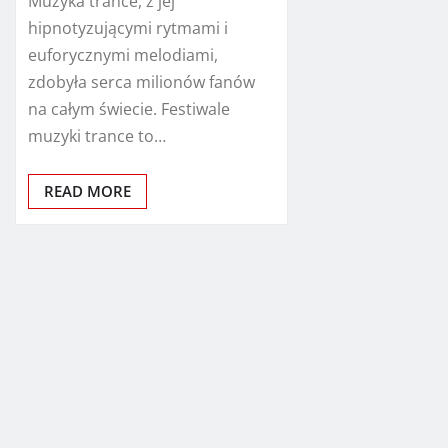
Muzyka trance, z jej
hipnotyzującymi rytmami i
euforycznymi melodiami,
zdobyła serca milionów fanów
na całym świecie. Festiwale
muzyki trance to…
READ MORE