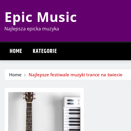
Skip
Epic Music
to
content
Najlepsza epicka muzyka
HOME
KATEGORIE
Home
Najlepsze festiwale muzyki trance na świecie