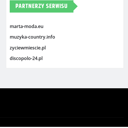
PARTNERZY SERWISU
marta-moda.eu
muzyka-country.info
zyciewmiescie.pl
discopolo-24.pl