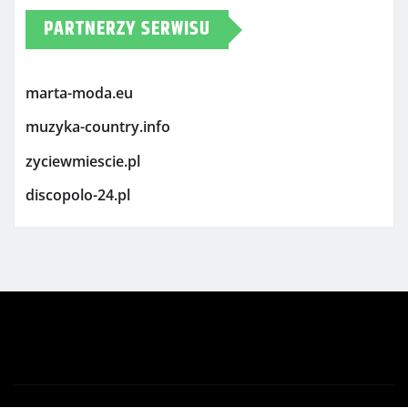
PARTNERZY SERWISU
marta-moda.eu
muzyka-country.info
zyciewmiescie.pl
discopolo-24.pl