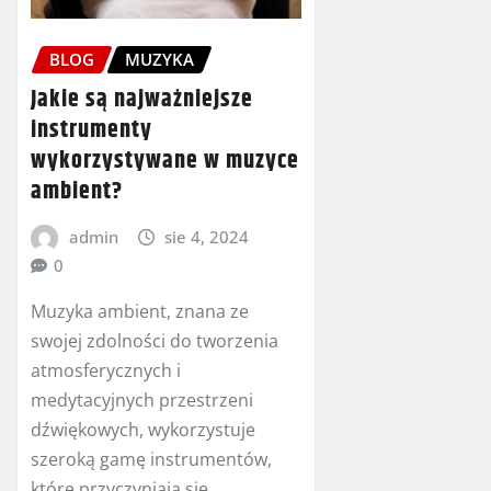
BLOG
MUZYKA
Jakie są najważniejsze
instrumenty
wykorzystywane w muzyce
ambient?
admin
sie 4, 2024
0
Muzyka ambient, znana ze
swojej zdolności do tworzenia
atmosferycznych i
medytacyjnych przestrzeni
dźwiękowych, wykorzystuje
szeroką gamę instrumentów,
które przyczyniają się…