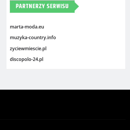
PARTNERZY SERWISU
marta-moda.eu
muzyka-country.info
zyciewmiescie.pl
discopolo-24.pl