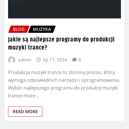
BLOG
MUZYKA
Jakie są najlepsze programy do produkcji
muzyki trance?
admin
lip 17, 2024
0
Produkcja muzyki trance to złożony proces, który
wymaga odpowiednich narzędzi i oprogramowania.
Wybór najlepszego programu do produkcji muzyki
trance może…
READ MORE