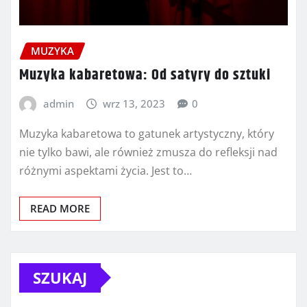
MUZYKA
Muzyka kabaretowa: Od satyry do sztuki
admin
wrz 13, 2023
0
Muzyka kabaretowa to gatunek artystyczny, który
nie tylko bawi, ale również zmusza do refleksji nad
różnymi aspektami życia. Jest to…
READ MORE
SZUKAJ