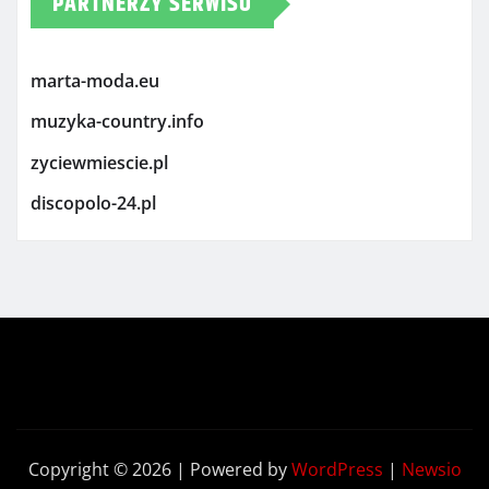
PARTNERZY SERWISU
marta-moda.eu
muzyka-country.info
zyciewmiescie.pl
discopolo-24.pl
Copyright © 2026 | Powered by
WordPress
|
Newsio