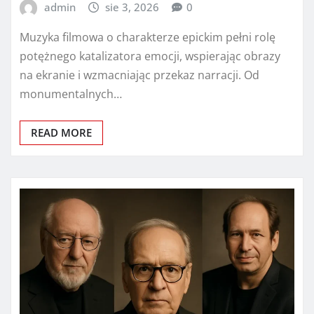
admin
sie 3, 2026
0
Muzyka filmowa o charakterze epickim pełni rolę
potężnego katalizatora emocji, wspierając obrazy
na ekranie i wzmacniając przekaz narracji. Od
monumentalnych…
READ MORE