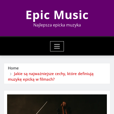
Skip
Epic Music
to
content
Najlepsza epicka muzyka
Home
Jakie są najważniejsze cechy, które definiują
muzykę epicką w filmach?