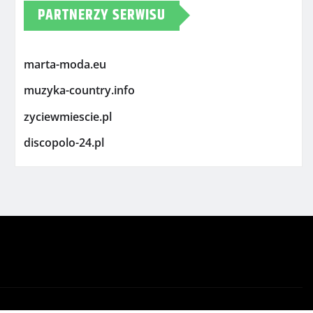
PARTNERZY SERWISU
marta-moda.eu
muzyka-country.info
zyciewmiescie.pl
discopolo-24.pl