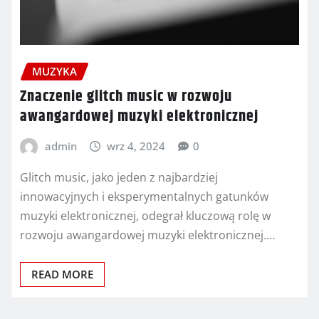
MUZYKA
Znaczenie glitch music w rozwoju
awangardowej muzyki elektronicznej
admin
wrz 4, 2024
0
Glitch music, jako jeden z najbardziej
innowacyjnych i eksperymentalnych gatunków
muzyki elektronicznej, odegrał kluczową rolę w
rozwoju awangardowej muzyki elektronicznej.…
READ MORE