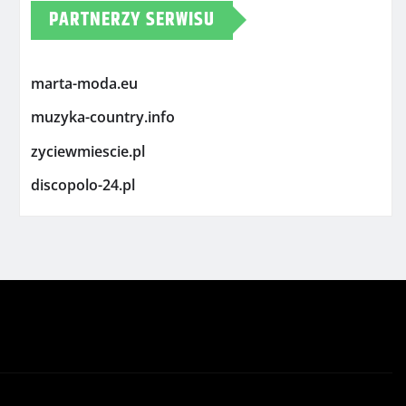
PARTNERZY SERWISU
marta-moda.eu
muzyka-country.info
zyciewmiescie.pl
discopolo-24.pl