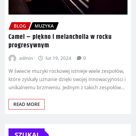
BLOG
MUZYKA
Camel – piękno i melancholia w rocku
progresywnym
admin
lut 19, 2024
0
W świecie muzyki rockowej istnieje wiele zespołów,
które zyskały uznanie dzięki swojej innowacyjności i
unikalnemu brzmieniu. Jednym z takich zespołów…
READ MORE
SZUKAJ