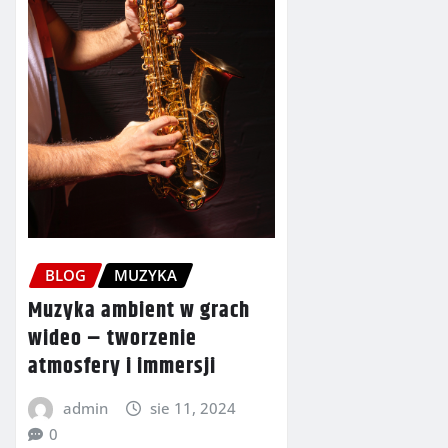
BLOG
MUZYKA
Muzyka ambient w grach
wideo – tworzenie
atmosfery i immersji
admin
sie 11, 2024
0