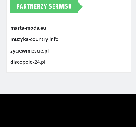
PARTNERZY SERWISU
marta-moda.eu
muzyka-country.info
zyciewmiescie.pl
discopolo-24.pl