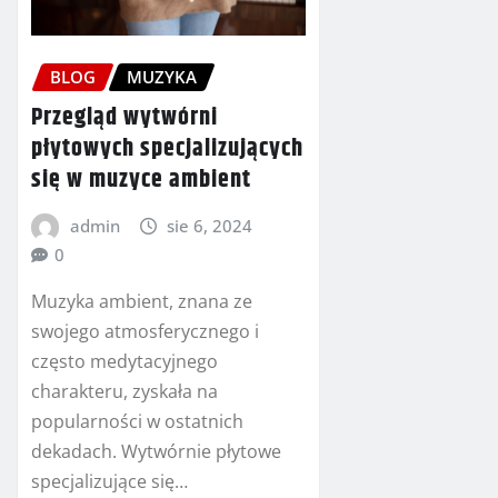
BLOG
MUZYKA
Przegląd wytwórni
płytowych specjalizujących
się w muzyce ambient
admin
sie 6, 2024
0
Muzyka ambient, znana ze
swojego atmosferycznego i
często medytacyjnego
charakteru, zyskała na
popularności w ostatnich
dekadach. Wytwórnie płytowe
specjalizujące się…