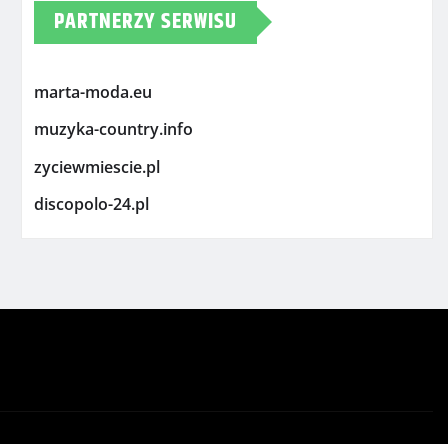
PARTNERZY SERWISU
marta-moda.eu
muzyka-country.info
zyciewmiescie.pl
discopolo-24.pl