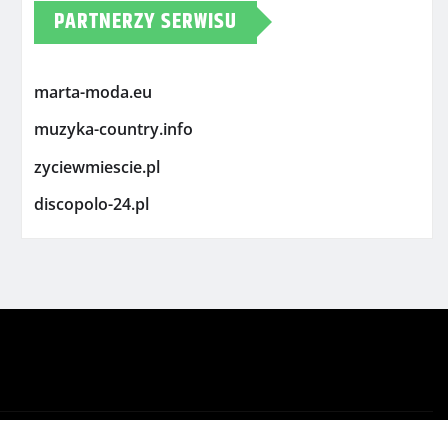
PARTNERZY SERWISU
marta-moda.eu
muzyka-country.info
zyciewmiescie.pl
discopolo-24.pl