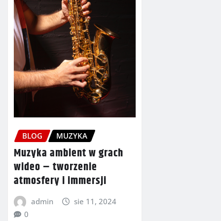
BLOG
MUZYKA
Muzyka ambient w grach
wideo – tworzenie
atmosfery i immersji
admin
sie 11, 2024
0