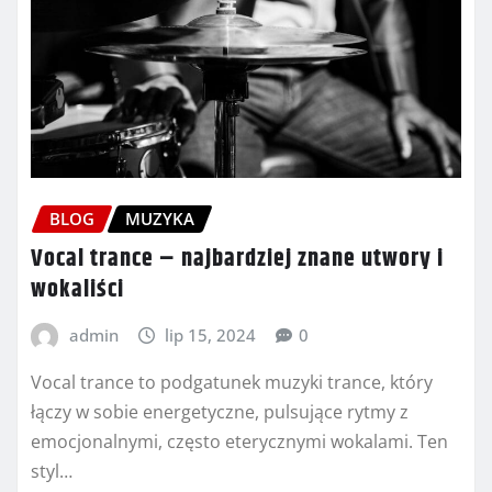
BLOG
MUZYKA
Vocal trance – najbardziej znane utwory i
wokaliści
admin
lip 15, 2024
0
Vocal trance to podgatunek muzyki trance, który
łączy w sobie energetyczne, pulsujące rytmy z
emocjonalnymi, często eterycznymi wokalami. Ten
styl…