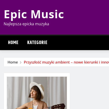
Skip
Epic Music
to
content
Najlepsza epicka muzyka
HOME
KATEGORIE
Home
Przyszłość muzyki ambient – nowe kierunki i inn