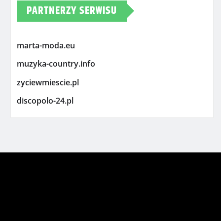
PARTNERZY SERWISU
marta-moda.eu
muzyka-country.info
zyciewmiescie.pl
discopolo-24.pl