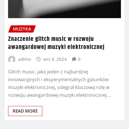
MUZYKA
Znaczenie glitch music w rozwoju
awangardowej muzyki elektronicznej
admin
wrz 4, 2024
0
Glitch music, jako jeden z najbardziej
innowacyjnych i eksperymentalnych gatunków
muzyki elektronicznej, odegrał kluczową rolę w
rozwoju awangardowej muzyki elektronicznej.…
READ MORE