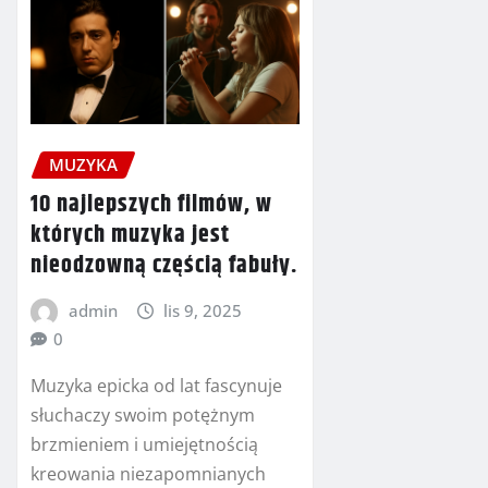
MUZYKA
10 najlepszych filmów, w
których muzyka jest
nieodzowną częścią fabuły.
admin
lis 9, 2025
0
Muzyka epicka od lat fascynuje
słuchaczy swoim potężnym
brzmieniem i umiejętnością
kreowania niezapomnianych