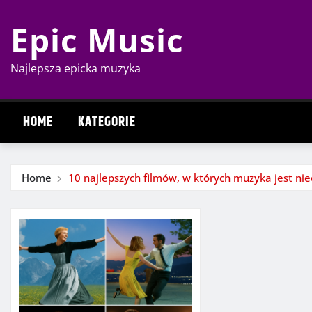
Skip
Epic Music
to
content
Najlepsza epicka muzyka
HOME
KATEGORIE
Home
10 najlepszych filmów, w których muzyka jest nie