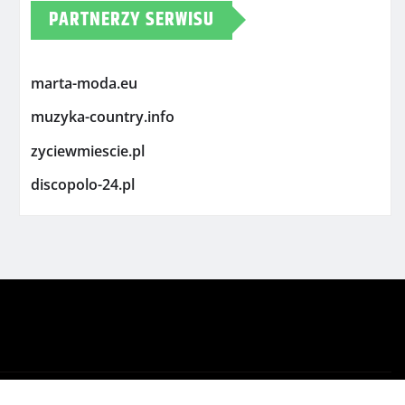
PARTNERZY SERWISU
marta-moda.eu
muzyka-country.info
zyciewmiescie.pl
discopolo-24.pl