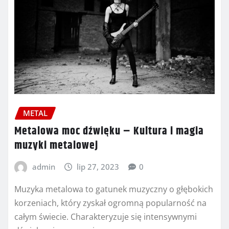
METAL
Metalowa moc dźwięku – Kultura i magia
muzyki metalowej
admin
lip 27, 2023
0
Muzyka metalowa to gatunek muzyczny o głębokich
korzeniach, który zyskał ogromną popularność na
całym świecie. Charakteryzuje się intensywnymi